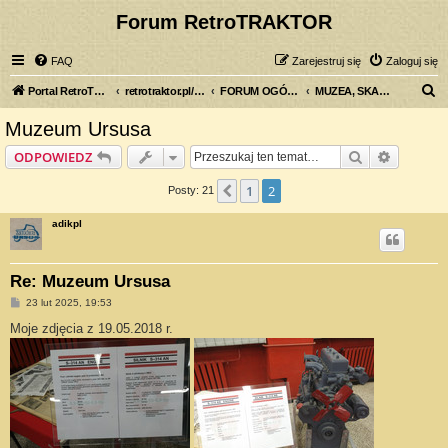
Forum RetroTRAKTOR
FAQ
Zarejestruj się
Zaloguj się
S
Portal RetroTRAKTOR.pl
retrotraktor.pl/forum
FORUM OGÓLNE
MUZEA, SKANSENY, WYSTAWY...
z
Muzeum Ursusa
u
Szukaj
Wyszuki
ODPOWIEDZ
k
a
1
2
Poprzednia
Posty: 21
j
adikpl
Re: Muzeum Ursusa
P
23 lut 2025, 19:53
o
s
Moje zdjęcia z 19.05.2018 r.
t