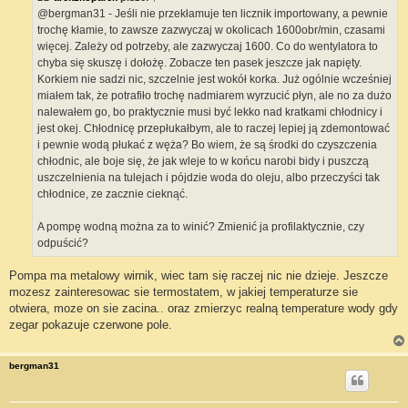
@bergman31 - Jeśli nie przekłamuje ten licznik importowany, a pewnie
trochę kłamie, to zawsze zazwyczaj w okolicach 1600obr/min, czasami
więcej. Zależy od potrzeby, ale zazwyczaj 1600. Co do wentylatora to
chyba się skuszę i dołożę. Zobacze ten pasek jeszcze jak napięty.
Korkiem nie sadzi nic, szczelnie jest wokół korka. Już ogólnie wcześniej
miałem tak, że potrafiło trochę nadmiarem wyrzucić płyn, ale no za dużo
nalewałem go, bo praktycznie musi być lekko nad kratkami chłodnicy i
jest okej. Chłodnicę przepłukałbym, ale to raczej lepiej ją zdemontować
i pewnie wodą płukać z węża? Bo wiem, że są środki do czyszczenia
chłodnic, ale boje się, że jak wleje to w końcu narobi bidy i puszczą
uszczelnienia na tulejach i pójdzie woda do oleju, albo przeczyści tak
chłodnice, ze zacznie cieknąć.
A pompę wodną można za to winić? Zmienić ja profilaktycznie, czy
odpuścić?
Pompa ma metalowy wirnik, wiec tam się raczej nic nie dzieje. Jeszcze
mozesz zainteresowac sie termostatem, w jakiej temperaturze sie
otwiera, moze on sie zacina.. oraz zmierzyc realną temperature wody gdy
zegar pokazuje czerwone pole.
bergman31