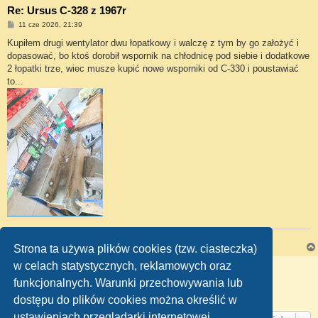
Re: Ursus C-328 z 1967r
P
11 cze 2026, 21:39
o
s
Kupiłem drugi wentylator dwu łopatkowy i walczę z tym by go założyć i
t
dopasować, bo ktoś dorobił wspornik na chłodnicę pod siebie i dodatkowe
2 łopatki trze, wiec musze kupić nowe wsporniki od C-330 i poustawiać
to...
Ursus C-328 - 1967 rok.
Strona ta używa plików cookies (tzw. ciasteczka)
w celach statystycznych, reklamowych oraz
ODPOWIEDZ
funkcjonalnych. Warunki przechowywania lub
Strona
9
z
10
1
6
7
8
9
10
Poprzednia
Następna
Posty: 183
…
dostępu do plików cookies można określić w
ustawieniach przeglądarki internetowej.