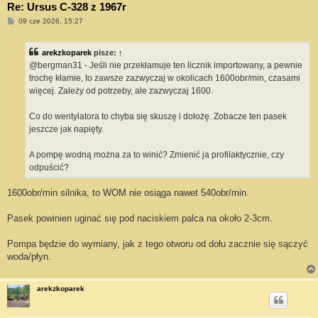
Re: Ursus C-328 z 1967r
P
09 cze 2026, 15:27
o
s
t
arekzkoparek
pisze:
↑
@bergman31 - Jeśli nie przekłamuje ten licznik importowany, a pewnie
trochę kłamie, to zawsze zazwyczaj w okolicach 1600obr/min, czasami
więcej. Zależy od potrzeby, ale zazwyczaj 1600.
Co do wentylatora to chyba się skuszę i dołożę. Zobacze ten pasek
jeszcze jak napięty.
A pompę wodną można za to winić? Zmienić ja profilaktycznie, czy
odpuścić?
1600obr/min silnika, to WOM nie osiąga nawet 540obr/min.
Pasek powinien uginać się pod naciskiem palca na około 2-3cm.
Pompa będzie do wymiany, jak z tego otworu od dołu zacznie się sączyć
woda/płyn.
arekzkoparek