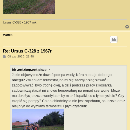
Ursus C-328 - 1967 rok.
Martek
Re: Ursus C-328 z 1967r
P
08 cze 2026, 21:48
o
s
t
arekzkoparek
pisze:
↑
Jakie objawy może dawać pompa wody, która nie daje dobrego
obiegu? Zmieniłem termostat, bo mi się zaczął przegrzewać i
zagotowywać, było trochę okej, a dziś podczas pracy z kosiarką
sadowniczą złapał mi znowu temperaturę na ponad czerwone. Może
mu dołożyć jeszcze wentylator, by miał 4 łopatki, co o tym myślicie? Czy
czepić się pompy? Co do chłodnicy to nie jest zapchana, spuszczałem z
niej płyn do wymiany termostatu i płyn czyściutki.