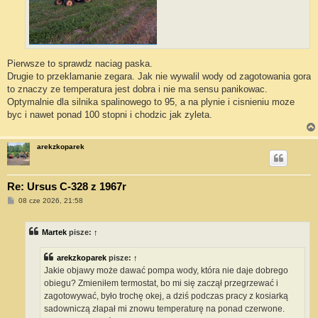
Pierwsze to sprawdz naciag paska.
Drugie to przeklamanie zegara. Jak nie wywalil wody od zagotowania gora
to znaczy ze temperatura jest dobra i nie ma sensu panikowac.
Optymalnie dla silnika spalinowego to 95, a na plynie i cisnieniu moze
byc i nawet ponad 100 stopni i chodzic jak zyleta.
arekzkoparek
Re: Ursus C-328 z 1967r
P
08 cze 2026, 21:58
o
s
t
Martek
pisze:
↑
arekzkoparek
pisze:
↑
Jakie objawy może dawać pompa wody, która nie daje dobrego
obiegu? Zmieniłem termostat, bo mi się zaczął przegrzewać i
zagotowywać, było trochę okej, a dziś podczas pracy z kosiarką
sadowniczą złapał mi znowu temperaturę na ponad czerwone.