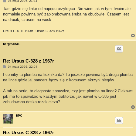
P
04 maja 2026, 21:34
o
s
Tam gdzie się linkę od napędu przykręca. Nie wiem jak w tym Twoim ale
t
normalnie powinna być zaplombowana śruba na obudowie. Czasem jest
na drucik, czasem na wosk.
Ursus C-4011 1968r., Ursus C-328 1962r.
bergman31
Re: Ursus C-328 z 1967r
P
04 maja 2026, 22:04
o
s
I co niby ta plomba na liczniku da? To jeszcze powinna być druga plomba
t
na lince gdzie jej pancerz łączy się z korpusem skrzyni biegów.
A tak na serio, to diagnosta sprawdza, czy jest plomba na lince? Ciekawe
jak ma to sprawdzić w każdym traktorze, jak nawet w C-385 jest
zabudowana deska rozdzielcza?
BPC
Re: Ursus C-328 z 1967r