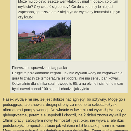
Może mu dołożyć jeszcze wentylator, by miał 4 łopatki, co o tym
myślicie? Czy czepić się pompy? Co do chłodnicy to nie jest
zapchana, spuszczałem z niej płyn do wymiany termostatu i płyn
czyściutki.
Pierwsze to sprawdz naciag paska.
Drugie to przeklamanie zegara. Jak nie wywalil wody od zagotowania
gora to znaczy ze temperatura jest dobra i nie ma sensu panikowac.
Optymalnie dla silnika spalinowego to 95, a na plynie i cisnieniu moze
byc i nawet ponad 100 stopni i chodzic jak zyleta.
Pasek wydaje mi się, że jest dobrze naciągnięty, bo sztywny. Mogę go i
podciągnąć, ale znowu z drugiej strony za mocno to szkoda łożysk
alternatora i pompy wodnej. No właśnie w kwietniu mi wywalił płyn przy
glebogryzarce, potem sie uspokoił i chodził, na 2 dzień znowu wywalił po
10min pracy, założyłem nowy termostat i jest okej, nie wywala, ale dziś
podskoczyła temperatura tacie jak właśnie robił kosiarką i sam nie wiem.
Mam ochotę dołożyć mu dodatkowe dwa śmigiełka. Zegar może zapewne