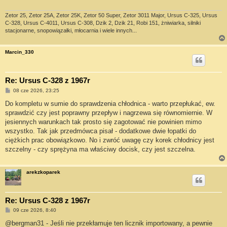
Zetor 25, Zetor 25A, Zetor 25K, Zetor 50 Super, Zetor 3011 Major, Ursus C-325, Ursus
C-328, Ursus C-4011, Ursus C-308, Dzik 2, Dzik 21, Robi 151, żniwiarka, silniki
stacjonarne, snopowiązałki, młocarnia i wiele innych...
Marcin_330
Re: Ursus C-328 z 1967r
P
08 cze 2026, 23:25
o
s
Do kompletu w sumie do sprawdzenia chłodnica - warto przepłukać, ew.
t
sprawdzić czy jest poprawny przepływ i nagrzewa się równomiernie. W
jesiennych warunkach tak prosto się zagotować nie powinien mimo
wszystko. Tak jak przedmówca pisał - dodatkowe dwie łopatki do
ciężkich prac obowiązkowo. No i zwróć uwagę czy korek chłodnicy jest
szczelny - czy sprężyna ma właściwy docisk, czy jest szczelna.
arekzkoparek
Re: Ursus C-328 z 1967r
P
09 cze 2026, 8:40
o
s
@bergman31 - Jeśli nie przekłamuje ten licznik importowany, a pewnie