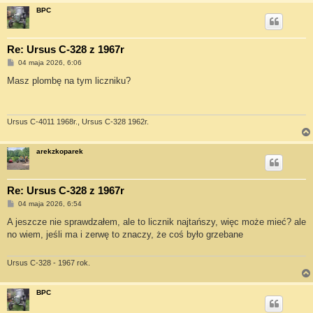
BPC
Re: Ursus C-328 z 1967r
P
04 maja 2026, 6:06
o
s
Masz plombę na tym liczniku?
t
Ursus C-4011 1968r., Ursus C-328 1962r.
arekzkoparek
Re: Ursus C-328 z 1967r
P
04 maja 2026, 6:54
o
s
A jeszcze nie sprawdzałem, ale to licznik najtańszy, więc może mieć? ale
t
no wiem, jeśli ma i zerwę to znaczy, że coś było grzebane
Ursus C-328 - 1967 rok.
BPC