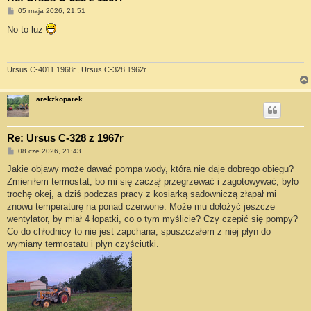
P
05 maja 2026, 21:51
o
s
No to luz
t
Ursus C-4011 1968r., Ursus C-328 1962r.
arekzkoparek
Re: Ursus C-328 z 1967r
P
08 cze 2026, 21:43
o
s
Jakie objawy może dawać pompa wody, która nie daje dobrego obiegu?
t
Zmieniłem termostat, bo mi się zaczął przegrzewać i zagotowywać, było
trochę okej, a dziś podczas pracy z kosiarką sadowniczą złapał mi
znowu temperaturę na ponad czerwone. Może mu dołożyć jeszcze
wentylator, by miał 4 łopatki, co o tym myślicie? Czy czepić się pompy?
Co do chłodnicy to nie jest zapchana, spuszczałem z niej płyn do
wymiany termostatu i płyn czyściutki.