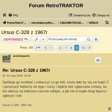
Forum RetroTRAKTOR
FAQ
Zarejestruj się
Zaloguj się
S
Portal RetroTRAKTOR.pl
retrotraktor.pl/forum
CIĄGNIKI ROLNICZE
URSUS
z
Ursus C-328 z 1967r
u
Szukaj
Wyszuki
ODPOWIEDZ
k
a
Strona
9
z
10
1
6
7
8
9
10
Poprzednia
Następna
Posty: 183
…
j
arekzkoparek
Re: Ursus C-328 z 1967r
P
03 maja 2026, 19:48
o
s
Spróbuje go rozebrać i zobaczyć co go boli, może dało by się sie kupić 2
t
i przerzucić bebechy do tego i ruszy i będzie bez zgłaszania zmiany, bo
ten obecny na traktorze zacznie nabijać, a jak nie to kupie drugi lepszy i
zgłoszę i tyle.
Ursus C-328 - 1967 rok.