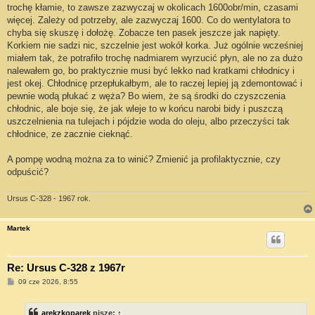
t
trochę kłamie, to zawsze zazwyczaj w okolicach 1600obr/min, czasami
więcej. Zależy od potrzeby, ale zazwyczaj 1600. Co do wentylatora to
chyba się skuszę i dołożę. Zobacze ten pasek jeszcze jak napięty.
Korkiem nie sadzi nic, szczelnie jest wokół korka. Już ogólnie wcześniej
miałem tak, że potrafiło trochę nadmiarem wyrzucić płyn, ale no za dużo
nalewałem go, bo praktycznie musi być lekko nad kratkami chłodnicy i
jest okej. Chłodnicę przepłukałbym, ale to raczej lepiej ją zdemontować i
pewnie wodą płukać z węża? Bo wiem, że są środki do czyszczenia
chłodnic, ale boje się, że jak wleje to w końcu narobi bidy i puszczą
uszczelnienia na tulejach i pójdzie woda do oleju, albo przeczyści tak
chłodnice, ze zacznie cieknąć.
A pompę wodną można za to winić? Zmienić ja profilaktycznie, czy
odpuścić?
Ursus C-328 - 1967 rok.
Martek
Re: Ursus C-328 z 1967r
P
09 cze 2026, 8:55
o
s
t
arekzkoparek
pisze:
↑