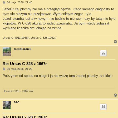
P
04 maja 2026, 22:46
o
s
Jeżeli tutaj plomby nie ma a przegląd będzie u tego samego diagnosty to
t
bym się niczym nie przejmował. Wymieniłbym zegar i tyle.
Jeżeli plomba jest a w nowym nie będzie to nie wiem czy by tutaj nie było
kłopotów. W C-328 akurat to widać zzewnątrz. Ja bym wtedy zgłaszał
wymianę licznika dmuchając na zimne.
Ursus C-4011 1968r., Ursus C-328 1962r.
arekzkoparek
Re: Ursus C-328 z 1967r
P
05 maja 2026, 21:28
o
s
Patrzyłem od spodu na niego i ja nie widzę tam żadnej plomby, ani kleju.
t
Ursus C-328 - 1967 rok.
BPC
Re: Ursus C-328 z 1967r