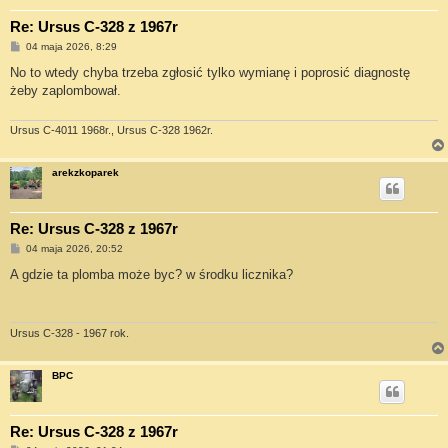
Re: Ursus C-328 z 1967r
P
04 maja 2026, 8:29
o
s
No to wtedy chyba trzeba zgłosić tylko wymianę i poprosić diagnostę
t
żeby zaplombował.
Ursus C-4011 1968r., Ursus C-328 1962r.
arekzkoparek
Re: Ursus C-328 z 1967r
P
04 maja 2026, 20:52
o
s
A gdzie ta plomba może byc? w środku licznika?
t
Ursus C-328 - 1967 rok.
BPC
Re: Ursus C-328 z 1967r