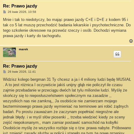
Re: Prawo jazdy
P
26 kwie 2026, 10:58
o
s
Mnie i tak to niedotyczy, bo mając prawo jazdy C+E i D+E z kodem 95 i
t
tak co 5 lat muszę przechodzić badania lekarskie i psychotechniczne. Do
tego szkolenie okresowe na przewóz rzeczy i osób. Dochodzi wymiana
prawa jazdy i karty do tachografu.
marek
Re: Prawo jazdy
P
26 kwie 2026, 11:41
o
s
Widzisz kolego bergman 31 Ty chcesz a ja i 4 miliony ludzi będę MUSIAŁ
t
. A to jest różnica I oczywiście jakiś unijny głąb nie policzył ile czasu
zajmie przebadanie w przeciągu dwóch lat tylu milionów ludzi. Myślę że
skończy się to nieposłuszeństwem społecznym na zasadzie ,,
wszystkich nas nie zamkną,, Ja osobiście nie zamierzam mojego
bezterminowego prawa jazdy wymieniać na terminowe ani robić żądnych
badań. Po prostu zauważam że zaczynam popełniać niegroźne ale
jednak błędy. i w myśl słów piosenki ,, trzeba wiedzieć kiedy ze sceny
zejść niepokonanym,, mam zamiar postawić samochód na kobyłki
Osobiście myślę że wszystko rozbije się o tzw. prawa nabyte. Próbowano
już zmienić zasady służby w policji i stanęło na tym że nowe przepisy