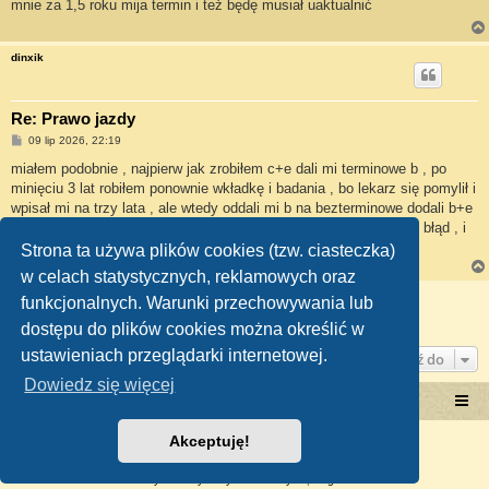
mnie za 1,5 roku mija termin i też będę musiał uaktualnić
dinxik
Re: Prawo jazdy
P
09 lip 2026, 22:19
o
s
miałem podobnie , najpierw jak zrobiłem c+e dali mi terminowe b , po
t
minięciu 3 lat robiłem ponownie wkładkę i badania , bo lekarz się pomylił i
wpisał mi na trzy lata , ale wtedy oddali mi b na bezterminowe dodali b+e
i t , gdzie powinienem mieć to od razu , niestety z urzędnik zrobi błąd , i
nikt go nie ruszy ,
Strona ta używa plików cookies (tzw. ciasteczka)
w celach statystycznych, reklamowych oraz
ODPOWIEDZ
funkcjonalnych. Warunki przechowywania lub
Posty: 6 • Strona
1
z
1
dostępu do plików cookies można określić w
ustawieniach przeglądarki internetowej.
Przejdź do
Dowiedz się więcej
Portal RetroTRAKTOR.pl
retrotraktor.pl/forum
Akceptuję!
Technologię dostarcza
phpBB
® Forum Software © phpBB Limited
Polski pakiet językowy dostarcza
phpBB.pl
Zasady ochrony danych osobowych
|
Regulamin