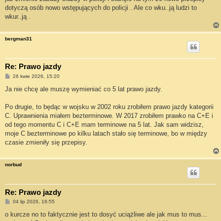
dotyczą osób nowo wstępujących do policji . Ale co wku..ją ludzi to
wkur..ją .
bergman31
Re: Prawo jazdy
P
26 kwie 2026, 15:20
o
s
Ja nie chcę ale muszę wymieniać co 5 lat prawo jazdy.
t
Po drugie, to będąc w wojsku w 2002 roku zrobiłem prawo jazdy kategorii
C. Uprawnienia miałem bezterminowe. W 2017 zrobiłem prawko na C+E i
od tego momentu C i C+E mam terminowe na 5 lat. Jak sam widzisz,
moje C bezterminowe po kilku latach stało się terminowe, bo w między
czasie zmieniły się przepisy.
norbud
Re: Prawo jazdy
P
04 lip 2026, 16:55
o
s
o kurcze no to faktycznie jest to dosyć uciążliwe ale jak mus to mus...
t