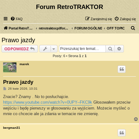
Forum RetroTRAKTOR
FAQ
Zarejestruj się
Zaloguj się
S
Portal RetroTRAKTOR.pl
retrotraktor.pl/forum
FORUM OGÓLNE
OFF TOPIC
z
Prawo jazdy
u
Szukaj
Wyszuki
ODPOWIEDZ
k
Posty: 6 • Strona
1
z
1
a
marek
j
Prawo jazdy
P
26 kwie 2026, 10:31
o
s
Znacie? Znamy . No to posłuchajcie.
t
https://www.youtube.com/watch?v=0UPY--FKC9k
Głosowałem przeciw
wejściu i będę pierwszy w głosowaniu za wyjściem. Możecie myśleć o
mnie co chcecie ale ja zdania w temacie nie zmienię.
bergman31