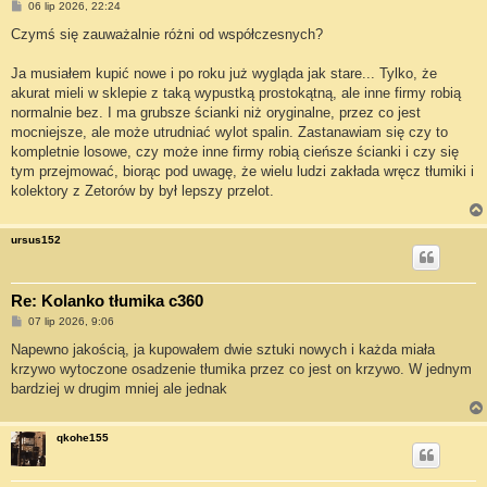
P
06 lip 2026, 22:24
o
s
Czymś się zauważalnie różni od współczesnych?
t
Ja musiałem kupić nowe i po roku już wygląda jak stare... Tylko, że
akurat mieli w sklepie z taką wypustką prostokątną, ale inne firmy robią
normalnie bez. I ma grubsze ścianki niż oryginalne, przez co jest
mocniejsze, ale może utrudniać wylot spalin. Zastanawiam się czy to
kompletnie losowe, czy może inne firmy robią cieńsze ścianki i czy się
tym przejmować, biorąc pod uwagę, że wielu ludzi zakłada wręcz tłumiki i
kolektory z Zetorów by był lepszy przelot.
ursus152
Re: Kolanko tłumika c360
P
07 lip 2026, 9:06
o
s
Napewno jakością, ja kupowałem dwie sztuki nowych i każda miała
t
krzywo wytoczone osadzenie tłumika przez co jest on krzywo. W jednym
bardziej w drugim mniej ale jednak
qkohe155