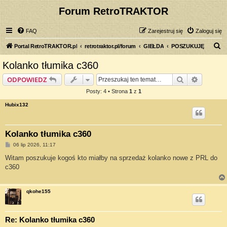
Forum RetroTRAKTOR
FAQ
Zarejestruj się
Zaloguj się
S
Portal RetroTRAKTOR.pl
retrotraktor.pl/forum
GIEŁDA
POSZUKUJĘ
z
Kolanko tłumika c360
u
Szukaj
Wyszuki
ODPOWIEDZ
k
Posty: 4 • Strona
1
z
1
a
Hubix132
j
Kolanko tłumika c360
P
06 lip 2026, 11:17
o
s
Witam poszukuje kogoś kto miałby na sprzedaż kolanko nowe z PRL do
t
c360
qkohe155
Re: Kolanko tłumika c360