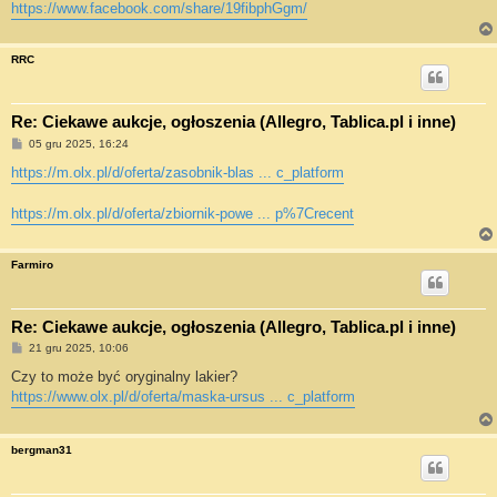
https://www.facebook.com/share/19fibphGgm/
RRC
Re: Ciekawe aukcje, ogłoszenia (Allegro, Tablica.pl i inne)
P
05 gru 2025, 16:24
o
s
https://m.olx.pl/d/oferta/zasobnik-blas ... c_platform
t
https://m.olx.pl/d/oferta/zbiornik-powe ... p%7Crecent
Farmiro
Re: Ciekawe aukcje, ogłoszenia (Allegro, Tablica.pl i inne)
P
21 gru 2025, 10:06
o
s
Czy to może być oryginalny lakier?
t
https://www.olx.pl/d/oferta/maska-ursus ... c_platform
bergman31