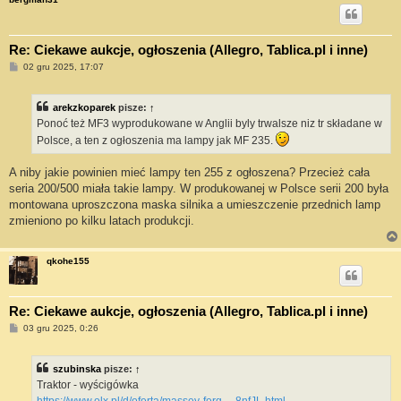
Re: Ciekawe aukcje, ogłoszenia (Allegro, Tablica.pl i inne)
P
02 gru 2025, 17:07
o
s
t
arekzkoparek
pisze:
↑
Ponoć też MF3 wyprodukowane w Anglii byly trwalsze niz tr składane w
Polsce, a ten z ogłoszenia ma lampy jak MF 235.
A niby jakie powinien mieć lampy ten 255 z ogłoszena? Przecież cała
seria 200/500 miała takie lampy. W produkowanej w Polsce serii 200 była
montowana uproszczona maska silnika a umieszczenie przednich lamp
zmieniono po kilku latach produkcji.
qkohe155
Re: Ciekawe aukcje, ogłoszenia (Allegro, Tablica.pl i inne)
P
03 gru 2025, 0:26
o
s
t
szubinska
pisze:
↑
Traktor - wyścigówka
https://www.olx.pl/d/oferta/massey-ferg ... 8nfJL.html