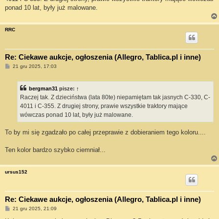
ponad 10 lat, były już malowane.
RRC
Re: Ciekawe aukcje, ogłoszenia (Allegro, Tablica.pl i inne)
P
21 gru 2025, 17:03
o
s
t
bergman31
pisze:
↑
Raczej tak. Z dzieciństwa (lata 80te) niepamiętam tak jasnych C-330, C-
4011 i C-355. Z drugiej strony, prawie wszystkie traktory mające
wówczas ponad 10 lat, były już malowane.
To by mi się zgadzało po całej przeprawie z dobieraniem tego koloru....
Ten kolor bardzo szybko ciemniał...
ursus152
Re: Ciekawe aukcje, ogłoszenia (Allegro, Tablica.pl i inne)
P
21 gru 2025, 21:09
o