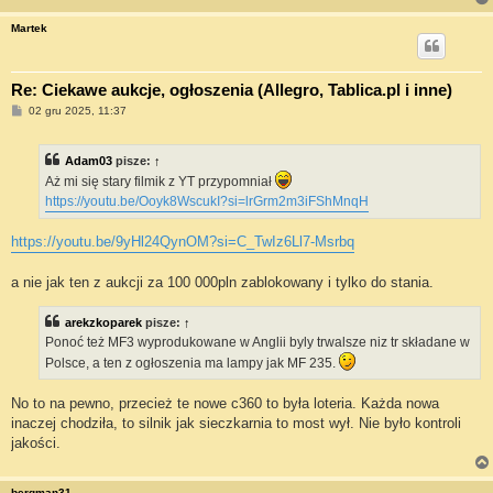
Martek
Re: Ciekawe aukcje, ogłoszenia (Allegro, Tablica.pl i inne)
P
02 gru 2025, 11:37
o
s
t
Adam03
pisze:
↑
Aż mi się stary filmik z YT przypomniał
https://youtu.be/Ooyk8WscukI?si=lrGrm2m3iFShMnqH
https://youtu.be/9yHl24QynOM?si=C_TwIz6Ll7-Msrbq
a nie jak ten z aukcji za 100 000pln zablokowany i tylko do stania.
arekzkoparek
pisze:
↑
Ponoć też MF3 wyprodukowane w Anglii byly trwalsze niz tr składane w
Polsce, a ten z ogłoszenia ma lampy jak MF 235.
No to na pewno, przecież te nowe c360 to była loteria. Każda nowa
inaczej chodziła, to silnik jak sieczkarnia to most wył. Nie było kontroli
jakości.
bergman31