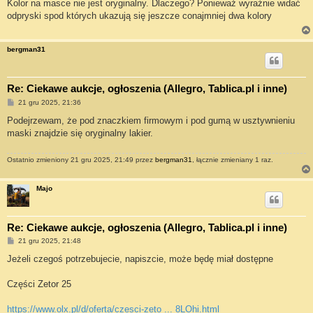
s
Kolor na masce nie jest oryginalny. Dlaczego? Ponieważ wyraźnie widać
t
odpryski spod których ukazują się jeszcze conajmniej dwa kolory
bergman31
Re: Ciekawe aukcje, ogłoszenia (Allegro, Tablica.pl i inne)
P
21 gru 2025, 21:36
o
s
Podejrzewam, że pod znaczkiem firmowym i pod gumą w usztywnieniu
t
maski znajdzie się oryginalny lakier.
Ostatnio zmieniony 21 gru 2025, 21:49 przez
bergman31
, łącznie zmieniany 1 raz.
Majo
Re: Ciekawe aukcje, ogłoszenia (Allegro, Tablica.pl i inne)
P
21 gru 2025, 21:48
o
s
Jeżeli czegoś potrzebujecie, napiszcie, może będę miał dostępne
t
Części Zetor 25
https://www.olx.pl/d/oferta/czesci-zeto ... 8LOhi.html