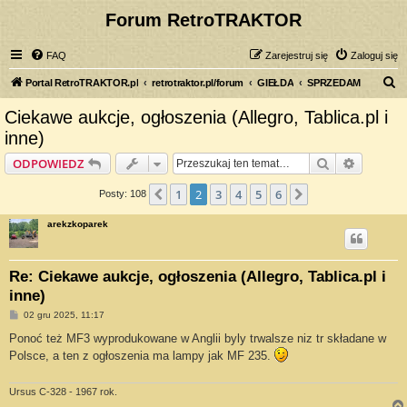
Forum RetroTRAKTOR
FAQ
Zarejestruj się
Zaloguj się
S
Portal RetroTRAKTOR.pl
retrotraktor.pl/forum
GIEŁDA
SPRZEDAM
z
Ciekawe aukcje, ogłoszenia (Allegro, Tablica.pl i
u
inne)
k
Szukaj
Wyszuki
ODPOWIEDZ
a
j
1
2
3
4
5
6
Poprzednia
Następna
Posty: 108
arekzkoparek
Re: Ciekawe aukcje, ogłoszenia (Allegro, Tablica.pl i
inne)
P
02 gru 2025, 11:17
o
s
Ponoć też MF3 wyprodukowane w Anglii byly trwalsze niz tr składane w
t
Polsce, a ten z ogłoszenia ma lampy jak MF 235.
Ursus C-328 - 1967 rok.