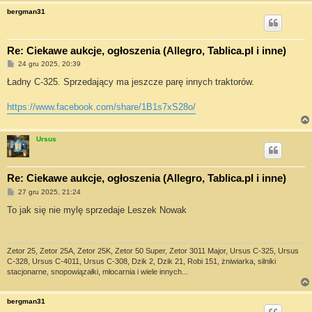
bergman31
Re: Ciekawe aukcje, ogłoszenia (Allegro, Tablica.pl i inne)
P
24 gru 2025, 20:39
o
s
Ładny C-325. Sprzedający ma jeszcze parę innych traktorów.
t
https://www.facebook.com/share/1B1s7xS28o/
Ursus
Re: Ciekawe aukcje, ogłoszenia (Allegro, Tablica.pl i inne)
P
27 gru 2025, 21:24
o
s
To jak się nie mylę sprzedaje Leszek Nowak
t
Zetor 25, Zetor 25A, Zetor 25K, Zetor 50 Super, Zetor 3011 Major, Ursus C-325, Ursus
C-328, Ursus C-4011, Ursus C-308, Dzik 2, Dzik 21, Robi 151, żniwiarka, silniki
stacjonarne, snopowiązałki, młocarnia i wiele innych...
bergman31