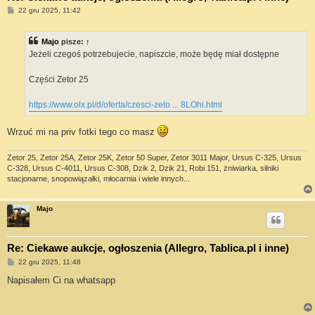
P
22 gru 2025, 11:42
o
s
t
Majo
pisze:
↑
Jeżeli czegoś potrzebujecie, napiszcie, może będę miał dostępne
Części Zetor 25
https://www.olx.pl/d/oferta/czesci-zeto ... 8LOhi.html
Wrzuć mi na priv fotki tego co masz
Zetor 25, Zetor 25A, Zetor 25K, Zetor 50 Super, Zetor 3011 Major, Ursus C-325, Ursus
C-328, Ursus C-4011, Ursus C-308, Dzik 2, Dzik 21, Robi 151, żniwiarka, silniki
stacjonarne, snopowiązałki, młocarnia i wiele innych...
Majo
Re: Ciekawe aukcje, ogłoszenia (Allegro, Tablica.pl i inne)
P
22 gru 2025, 11:48
o
s
Napisałem Ci na whatsapp
t