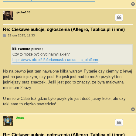
qkohe155
Re: Ciekawe aukcje, ogłoszenia (Allegro, Tablica.pl i inne)
P
22 gru 2025, 11:33
o
s
t
Farmiro
pisze:
↑
Czy to może być oryginalny lakier?
https://www.olx.pl/d/oferta/maska-ursus ... c_platform
No na pewno jest tam nawalone kilka warstw. Pytanie czy ciemny z lewej
jest na jaśniejszym, czy pod. Bo jeśli jest nad to może przykrył ten
jaśniejszy oraz znaczek. Jeśli jest pod to znaczy, że była malowana
minimum 2 razy.
U mnie w C355 też gdzie było przykryte jest dość jasny kolor, ale czy
taki sam to ciężko powiedzieć.
Ursus
Re: Ciekawe aukcje, ogłoszenia (Allegro, Tablica.pl i inne)