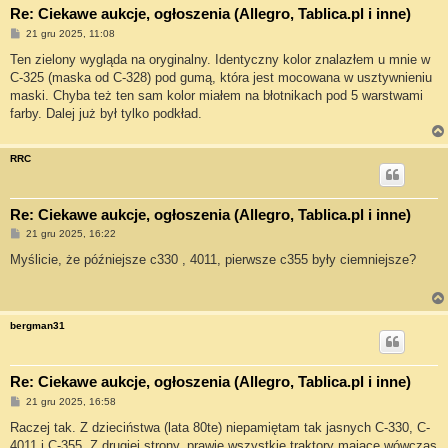
Re: Ciekawe aukcje, ogłoszenia (Allegro, Tablica.pl i inne)
P
21 gru 2025, 11:08
o
s
Ten zielony wygląda na oryginalny. Identyczny kolor znalazłem u mnie w
t
C-325 (maska od C-328) pod gumą, która jest mocowana w usztywnieniu
maski. Chyba też ten sam kolor miałem na błotnikach pod 5 warstwami
farby. Dalej już był tylko podkład.
RRC
Re: Ciekawe aukcje, ogłoszenia (Allegro, Tablica.pl i inne)
P
21 gru 2025, 16:22
o
s
Myślicie, że późniejsze c330 , 4011, pierwsze c355 były ciemniejsze?
t
bergman31
Re: Ciekawe aukcje, ogłoszenia (Allegro, Tablica.pl i inne)
P
21 gru 2025, 16:58
o
s
Raczej tak. Z dzieciństwa (lata 80te) niepamiętam tak jasnych C-330, C-
t
4011 i C-355. Z drugiej strony, prawie wszystkie traktory mające wówczas