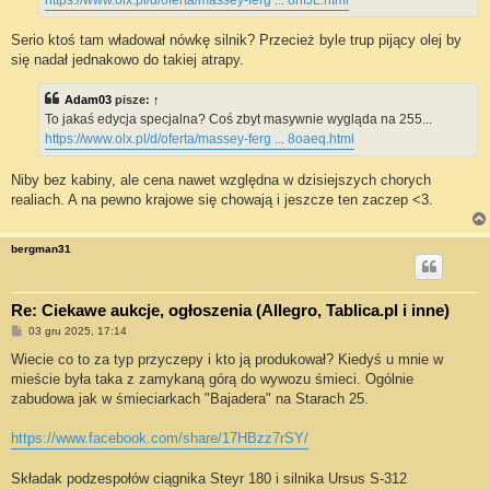
Serio ktoś tam władował nówkę silnik? Przecież byle trup pijący olej by
się nadał jednakowo do takiej atrapy.
Adam03
pisze:
↑
To jakaś edycja specjalna? Coś zbyt masywnie wygląda na 255...
https://www.olx.pl/d/oferta/massey-ferg ... 8oaeq.html
Niby bez kabiny, ale cena nawet względna w dzisiejszych chorych
realiach. A na pewno krajowe się chowają i jeszcze ten zaczep <3.
bergman31
Re: Ciekawe aukcje, ogłoszenia (Allegro, Tablica.pl i inne)
P
03 gru 2025, 17:14
o
s
Wiecie co to za typ przyczepy i kto ją produkował? Kiedyś u mnie w
t
mieście była taka z zamykaną górą do wywozu śmieci. Ogólnie
zabudowa jak w śmieciarkach "Bajadera" na Starach 25.
https://www.facebook.com/share/17HBzz7rSY/
Składak podzespołów ciągnika Steyr 180 i silnika Ursus S-312