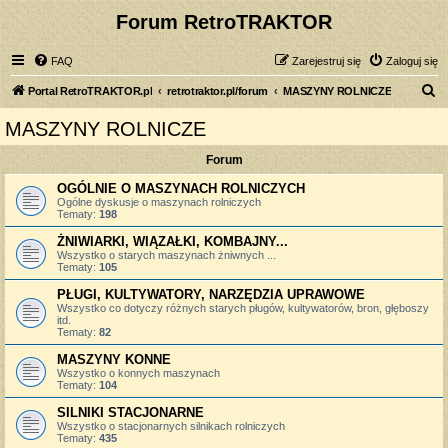
Forum RetroTRAKTOR
FAQ
Zarejestruj się
Zaloguj się
S
Portal RetroTRAKTOR.pl
retrotraktor.pl/forum
MASZYNY ROLNICZE
z
MASZYNY ROLNICZE
u
Forum
k
a
OGÓLNIE O MASZYNACH ROLNICZYCH
Ogólne dyskusje o maszynach rolniczych
j
Tematy:
198
ŻNIWIARKI, WIĄZAŁKI, KOMBAJNY...
Wszystko o starych maszynach żniwnych ...
Tematy:
105
PŁUGI, KULTYWATORY, NARZĘDZIA UPRAWOWE
Wszystko co dotyczy różnych starych pługów, kultywatorów, bron, głęboszy
itd.
Tematy:
82
MASZYNY KONNE
Wszystko o konnych maszynach
Tematy:
104
SILNIKI STACJONARNE
Wszystko o stacjonarnych silnikach rolniczych
Tematy:
435