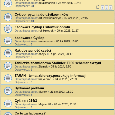
Ostatni post autor:
detalomaniak
«
28 sty 2026, 10:45
Odpowiedzi:
58
1
2
3
Cyklop- pytania do użytkowników
Ostatni post autor:
arturwietnamczyk
«
05 wrz 2025, 22:15
Odpowiedzi:
10
Ładowacz cyklop i siłownik obrotu
Ostatni post autor:
rolnikpiotrek
«
09 lut 2025, 11:27
Ładowacze Cyklop
Ostatni post autor:
meserszmit
«
06 lut 2025, 16:05
Odpowiedzi:
3
Rak dostępność części
Ostatni post autor:
cadyx
«
14 gru 2024, 20:17
Odpowiedzi:
5
Tabliczka znamionowa Staliniec T100 schemat skrzyni
Ostatni post autor:
Ziemek
«
05 lis 2024, 8:50
Odpowiedzi:
9
TARAN - temat zbiorczy,poszukuję informacji
Ostatni post autor:
krzychu21
«
04 lis 2023, 22:03
Odpowiedzi:
3
Hydramet problem
Ostatni post autor:
Martek
«
21 sie 2023, 13:30
Odpowiedzi:
8
Cyklop t 214/3
Ostatni post autor:
Majster90
«
20 sie 2023, 11:51
Odpowiedzi:
6
Co to za ładowacz?