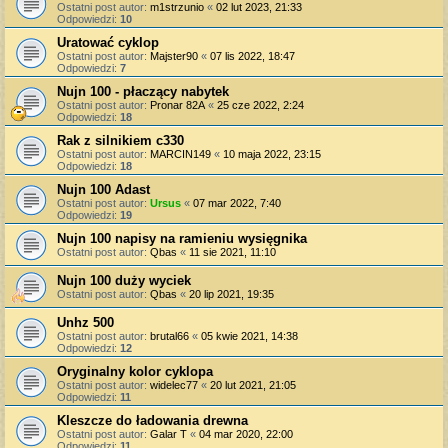
Ostatni post autor:
m1strzunio
«
02 lut 2023, 21:33
Odpowiedzi:
10
Uratować cyklop
Ostatni post autor:
Majster90
«
07 lis 2022, 18:47
Odpowiedzi:
7
Nujn 100 - płaczący nabytek
Ostatni post autor:
Pronar 82A
«
25 cze 2022, 2:24
Odpowiedzi:
18
Rak z silnikiem c330
Ostatni post autor:
MARCIN149
«
10 maja 2022, 23:15
Odpowiedzi:
18
Nujn 100 Adast
Ostatni post autor:
Ursus
«
07 mar 2022, 7:40
Odpowiedzi:
19
Nujn 100 napisy na ramieniu wysięgnika
Ostatni post autor:
Qbas
«
11 sie 2021, 11:10
Nujn 100 duży wyciek
Ostatni post autor:
Qbas
«
20 lip 2021, 19:35
Unhz 500
Ostatni post autor:
brutal66
«
05 kwie 2021, 14:38
Odpowiedzi:
12
Oryginalny kolor cyklopa
Ostatni post autor:
widelec77
«
20 lut 2021, 21:05
Odpowiedzi:
11
Kleszcze do ładowania drewna
Ostatni post autor:
Galar T
«
04 mar 2020, 22:00
Odpowiedzi:
11