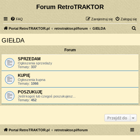
Forum RetroTRAKTOR
FAQ
Zarejestruj się
Zaloguj się
S
Portal RetroTRAKTOR.pl
retrotraktor.pl/forum
GIEŁDA
z
GIEŁDA
u
Forum
k
a
SPRZEDAM
Ogłoszenia sprzedaży
j
Tematy:
337
KUPIĘ
Ogłoszenia kupna
Tematy:
1066
POSZUKUJĘ
Jeśli kogoś lub czegoś poszukujesz...
Tematy:
452
Przejdź do
Portal RetroTRAKTOR.pl
retrotraktor.pl/forum