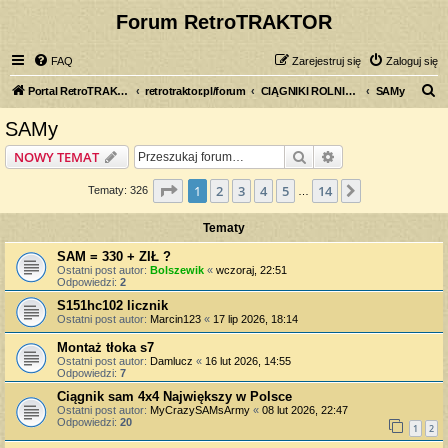
Forum RetroTRAKTOR
FAQ
Zarejestruj się
Zaloguj się
S
Portal RetroTRAKTOR.pl
retrotraktor.pl/forum
CIĄGNIKI ROLNICZE
SAMy
z
SAMy
u
Szukaj
Wyszukiwanie z
NOWY TEMAT
k
a
Strona
1
z
14
1
2
3
4
5
14
Następna
Tematy: 326
…
j
Tematy
SAM = 330 + ZIŁ ?
Ostatni post autor:
Bolszewik
«
wczoraj, 22:51
Odpowiedzi:
2
S151hc102 licznik
Ostatni post autor:
Marcin123
«
17 lip 2026, 18:14
Montaż tłoka s7
Ostatni post autor:
Damlucz
«
16 lut 2026, 14:55
Odpowiedzi:
7
Ciągnik sam 4x4 Największy w Polsce
Ostatni post autor:
MyCrazySAMsArmy
«
08 lut 2026, 22:47
Odpowiedzi:
20
1
2