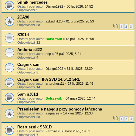
Silnik mercedes
Ostatni post autor:
Django1992
«
06 lut 2026, 14:52
Odpowiedzi:
9
2CA90
Ostatni post autor:
szkudnik20
«
01 gru 2025, 20:53
Odpowiedzi:
58
1
2
3
S301d
Ostatni post autor:
Bolszewik
«
18 paź 2025, 19:58
Odpowiedzi:
12
Andoria s322
Ostatni post autor:
pop
«
07 paź 2025, 8:21
Odpowiedzi:
4
Ciagnik sam
Ostatni post autor:
Django1992
«
31 lip 2025, 22:39
Odpowiedzi:
5
Ciągnik sam IFA 2VD 14,5/12 SRL
Ostatni post autor:
arturghost11
«
27 lip 2025, 11:45
Odpowiedzi:
14
Sam s301d
Ostatni post autor:
Bolszewik
«
04 maja 2025, 12:44
Odpowiedzi:
3
Przeniesienie napędu przy pomocy łańcucha
Ostatni post autor:
asquares
«
14 kwie 2025, 12:33
Odpowiedzi:
58
1
2
3
Rozrusznik S301D
Ostatni post autor:
Farmiro
«
06 kwie 2025, 19:53
Odpowiedzi:
7