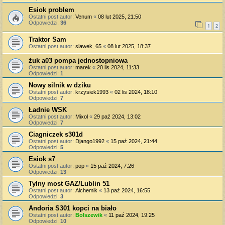
Esiok problem
Ostatni post autor:
Venum
«
08 lut 2025, 21:50
Odpowiedzi:
36
1
2
Traktor Sam
Ostatni post autor:
slawek_65
«
08 lut 2025, 18:37
żuk a03 pompa jednostopniowa
Ostatni post autor:
marek
«
20 lis 2024, 11:33
Odpowiedzi:
1
Nowy silnik w dziku
Ostatni post autor:
krzysiek1993
«
02 lis 2024, 18:10
Odpowiedzi:
7
Ładnie WSK
Ostatni post autor:
Mixol
«
29 paź 2024, 13:02
Odpowiedzi:
7
Ciagniczek s301d
Ostatni post autor:
Django1992
«
15 paź 2024, 21:44
Odpowiedzi:
5
Esiok s7
Ostatni post autor:
pop
«
15 paź 2024, 7:26
Odpowiedzi:
13
Tylny most GAZ/Lublin 51
Ostatni post autor:
Alchemik
«
13 paź 2024, 16:55
Odpowiedzi:
3
Andoria S301 kopci na biało
Ostatni post autor:
Bolszewik
«
11 paź 2024, 19:25
Odpowiedzi:
10