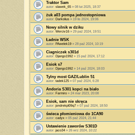
Traktor Sam
autor:
slawek_65
»
08 lut 2025, 18:37
żuk a03 pompa jednostopniowa
autor:
Darkolius
»
19 lis 2024, 19:06
Nowy silnik w dziku
autor:
Werciv16
»
29 paź 2024, 19:51
Ładnie WSK
autor:
PAwelek19
»
28 paź 2024, 10:19
Ciagniczek s301d
autor:
Django1992
»
15 paź 2024, 17:12
Esiok s7
autor:
Django1992
»
14 paź 2024, 18:03
Tylny most GAZ/Lublin 51
autor:
tadek125
»
07 paź 2024, 6:28
Andoria S301 kopci na biało
autor:
Farmiro
»
24 mar 2023, 20:08
Esiok, sam nie skręca
autor:
jondrekpl09q7
»
07 paź 2024, 18:50
świeca płomieniowa do 1CA90
autor:
cadyx
»
05 paź 2024, 21:44
Ustawienie zaworów S301D
autor:
jaco34
»
26 wrz 2024, 10:22