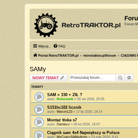
For
Forum Mi
Więcej…
FAQ
Portal RetroTRAKTOR.pl
retrotraktor.pl/forum
CIĄGNIKI
SAMy
Szukaj
Wy
NOWY TEMAT
TEMATY
SAM = 330 + ZIŁ ?
autor:
Bolszewik
»
05 sie 2026, 20:55
S151hc102 licznik
autor:
Marcin123
»
17 lip 2026, 18:14
Montaż tłoka s7
autor:
Damlucz
»
09 lut 2026, 16:07
Ciągnik sam 4x4 Największy w Polsce
autor:
MyCrazySAMsArmy
»
23 mar 2024, 8:41