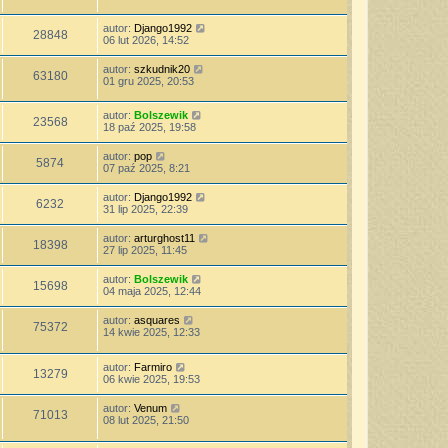
autor:
Django1992
28848
06 lut 2026, 14:52
autor:
szkudnik20
63180
01 gru 2025, 20:53
autor:
Bolszewik
23568
18 paź 2025, 19:58
autor:
pop
5874
07 paź 2025, 8:21
autor:
Django1992
6232
31 lip 2025, 22:39
autor:
arturghost11
18398
27 lip 2025, 11:45
autor:
Bolszewik
15698
04 maja 2025, 12:44
autor:
asquares
75372
14 kwie 2025, 12:33
autor:
Farmiro
13279
06 kwie 2025, 19:53
autor:
Venum
71013
08 lut 2025, 21:50