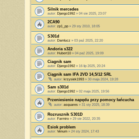
Silnik mercedes
autor:
Django1992
»
04 sie 2025, 23:07
2CA90
autor:
zp1_pp
»
29 sty 2010, 18:05
S301d
autor:
Damlucz
»
03 paź 2025, 22:20
Andoria s322
autor:
Hubert10
»
04 paź 2025, 19:09
Ciagnik sam
autor:
Django1992
»
16 lip 2025, 20:24
Ciągnik sam IFA 2VD 14,5/12 SRL
autor:
krzysiek1993
»
30 maja 2024, 19:28
Sam s301d
autor:
Django1992
»
02 maja 2025, 19:56
Przeniesienie napędu przy pomocy łańcucha
autor:
asquares
»
31 sty 2025, 18:39
Rozrusznik S301D
autor:
Farmiro
»
29 sie 2022, 20:35
Esiok problem
autor:
Venum
»
24 sty 2024, 17:43