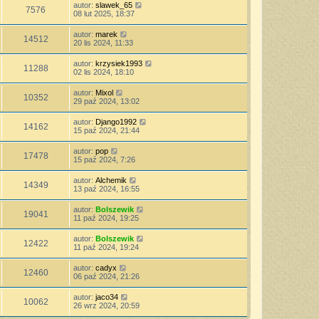
autor:
slawek_65
7576
08 lut 2025, 18:37
autor:
marek
14512
20 lis 2024, 11:33
autor:
krzysiek1993
11288
02 lis 2024, 18:10
autor:
Mixol
10352
29 paź 2024, 13:02
autor:
Django1992
14162
15 paź 2024, 21:44
autor:
pop
17478
15 paź 2024, 7:26
autor:
Alchemik
14349
13 paź 2024, 16:55
autor:
Bolszewik
19041
11 paź 2024, 19:25
autor:
Bolszewik
12422
11 paź 2024, 19:24
autor:
cadyx
12460
06 paź 2024, 21:26
autor:
jaco34
10062
26 wrz 2024, 20:59