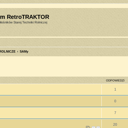
um RetroTRAKTOR
łośników Starej Techniki Rolniczej
 ROLNICZE
SAMy
szukiwanie zaawansowane
ODPOWIEDZI
1
0
7
20