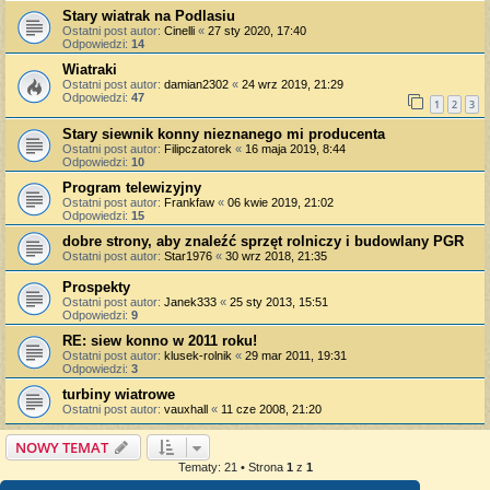
Stary wiatrak na Podlasiu
Ostatni post autor:
Cinelli
«
27 sty 2020, 17:40
Odpowiedzi:
14
Wiatraki
Ostatni post autor:
damian2302
«
24 wrz 2019, 21:29
Odpowiedzi:
47
1
2
3
Stary siewnik konny nieznanego mi producenta
Ostatni post autor:
Filipczatorek
«
16 maja 2019, 8:44
Odpowiedzi:
10
Program telewizyjny
Ostatni post autor:
Frankfaw
«
06 kwie 2019, 21:02
Odpowiedzi:
15
dobre strony, aby znaleźć sprzęt rolniczy i budowlany PGR
Ostatni post autor:
Star1976
«
30 wrz 2018, 21:35
Prospekty
Ostatni post autor:
Janek333
«
25 sty 2013, 15:51
Odpowiedzi:
9
RE: siew konno w 2011 roku!
Ostatni post autor:
klusek-rolnik
«
29 mar 2011, 19:31
Odpowiedzi:
3
turbiny wiatrowe
Ostatni post autor:
vauxhall
«
11 cze 2008, 21:20
NOWY TEMAT
Tematy: 21 • Strona
1
z
1