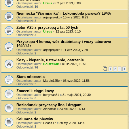
Ostatni post autor:
Ursus
«
02 paź 2023, 8:08
Odpowiedzi:
10
Niemiecka "Warmianka" i Lokomobila parowa? 1940r
Ostatni post autor:
arjanprojekt
«
15 wrz 2023, 8:29
Odpowiedzi:
3
Zetor A25 z przyczepą z lat 50-tych
Ostatni post autor:
Ursus
«
12 wrz 2023, 8:10
Odpowiedzi:
3
Przyczepa 4-konna, wóz drabiniasty i wozy taborowe
1940/41r
Ostatni post autor:
arjanprojekt
«
11 wrz 2023, 7:29
Odpowiedzi:
2
Kosy - klepanie, ustawienie, ostrzenie
Ostatni post autor:
Bolszewik
«
01 lip 2022, 19:51
Odpowiedzi:
76
1
2
3
4
Stara młocarnia
Ostatni post autor:
Marcin125p
«
03 cze 2022, 11:56
Odpowiedzi:
3
Znacznik ciągnikowy
Ostatni post autor:
bergman31
«
31 maja 2021, 20:30
Odpowiedzi:
6
Rozładunek przyczepy liną i drągami
Ostatni post autor:
Alchemik
«
23 sie 2020, 16:13
Odpowiedzi:
2
Kolumna do plewów
Ostatni post autor:
luqasz17
«
28 sty 2020, 14:09
Odpowiedzi:
2