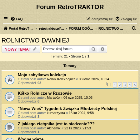
Forum RetroTRAKTOR
FAQ
Zarejestruj się
Zaloguj się
S
Portal RetroTRAKTOR.pl
retrotraktor.pl/forum
FORUM OGÓLNE
ROLNICTWO DAWNIEJ
z
ROLNICTWO DAWNIEJ
u
Szukaj
Wyszukiwanie z
NOWY TEMAT
k
Tematy: 21 • Strona
1
z
1
a
Tematy
j
Moja zabytkowa kolekcja
Ostatni post autor:
Rolnik Kolekcojner
«
08 kwie 2026, 10:24
Odpowiedzi:
93
1
2
3
4
5
Kółko Rolnicze w Rzozowie
Ostatni post autor:
MartaKo
«
06 cze 2025, 10:03
Odpowiedzi:
6
"Nowa Wieś" Tygodnik Związku Młodzieży Polskiej
Ostatni post autor:
kumarzysta
«
15 lut 2024, 9:58
Odpowiedzi:
3
Z jakiego ciątgnika jest to siedzenie???
Ostatni post autor:
Alchemik
«
22 lis 2023, 21:53
Odpowiedzi:
1
Wodne wieże