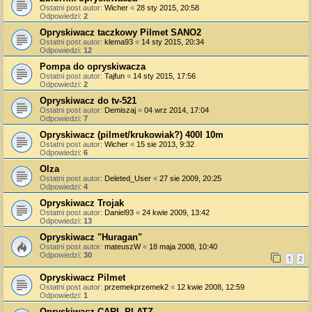
Ostatni post autor:
Wicher
«
28 sty 2015, 20:58
Odpowiedzi:
2
Opryskiwacz taczkowy Pilmet SANO2
Ostatni post autor:
klema93
«
14 sty 2015, 20:34
Odpowiedzi:
12
Pompa do opryskiwacza
Ostatni post autor:
Tajfun
«
14 sty 2015, 17:56
Odpowiedzi:
2
Opryskiwacz do tv-521
Ostatni post autor:
Demiszaj
«
04 wrz 2014, 17:04
Odpowiedzi:
7
Opryskiwacz (pilmet/krukowiak?) 400l 10m
Ostatni post autor:
Wicher
«
15 sie 2013, 9:32
Odpowiedzi:
6
Olza
Ostatni post autor:
Deleted_User
«
27 sie 2009, 20:25
Odpowiedzi:
4
Opryskiwacz Trojak
Ostatni post autor:
Daniel93
«
24 kwie 2009, 13:42
Odpowiedzi:
13
Opryskiwacz "Huragan"
Ostatni post autor:
mateuszW
«
18 maja 2008, 10:40
Odpowiedzi:
30
1
2
Opryskiwacz Pilmet
Ostatni post autor:
przemekprzemek2
«
12 kwie 2008, 12:59
Odpowiedzi:
1
Opryskiwacz CARL PLATZ