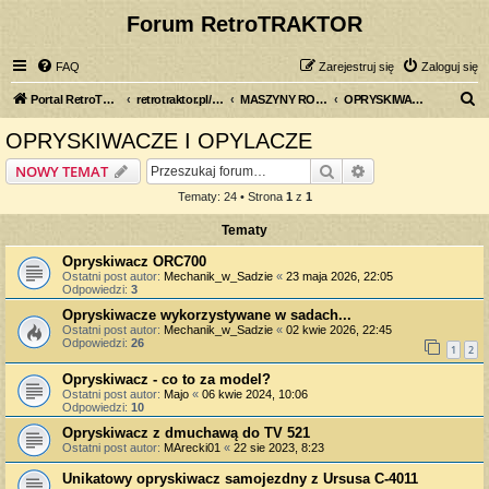
Forum RetroTRAKTOR
FAQ
Zarejestruj się
Zaloguj się
S
Portal RetroTRAKTOR.pl
retrotraktor.pl/forum
MASZYNY ROLNICZE
OPRYSKIWACZE I OPYLACZE
z
OPRYSKIWACZE I OPYLACZE
u
Szukaj
Wyszukiwanie z
NOWY TEMAT
k
Tematy: 24 • Strona
1
z
1
a
Tematy
j
Opryskiwacz ORC700
Ostatni post autor:
Mechanik_w_Sadzie
«
23 maja 2026, 22:05
Odpowiedzi:
3
Opryskiwacze wykorzystywane w sadach...
Ostatni post autor:
Mechanik_w_Sadzie
«
02 kwie 2026, 22:45
Odpowiedzi:
26
1
2
Opryskiwacz - co to za model?
Ostatni post autor:
Majo
«
06 kwie 2024, 10:06
Odpowiedzi:
10
Opryskiwacz z dmuchawą do TV 521
Ostatni post autor:
MArecki01
«
22 sie 2023, 8:23
Unikatowy opryskiwacz samojezdny z Ursusa C-4011