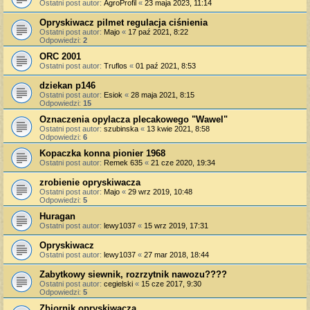
Ostatni post autor:
AgroProfil
«
23 maja 2023, 11:14
Opryskiwacz pilmet regulacja ciśnienia
Ostatni post autor:
Majo
«
17 paź 2021, 8:22
Odpowiedzi:
2
ORC 2001
Ostatni post autor:
Truflos
«
01 paź 2021, 8:53
dziekan p146
Ostatni post autor:
Esiok
«
28 maja 2021, 8:15
Odpowiedzi:
15
Oznaczenia opylacza plecakowego "Wawel"
Ostatni post autor:
szubinska
«
13 kwie 2021, 8:58
Odpowiedzi:
6
Kopaczka konna pionier 1968
Ostatni post autor:
Remek 635
«
21 cze 2020, 19:34
zrobienie opryskiwacza
Ostatni post autor:
Majo
«
29 wrz 2019, 10:48
Odpowiedzi:
5
Huragan
Ostatni post autor:
lewy1037
«
15 wrz 2019, 17:31
Opryskiwacz
Ostatni post autor:
lewy1037
«
27 mar 2018, 18:44
Zabytkowy siewnik, rozrzytnik nawozu????
Ostatni post autor:
cegielski
«
15 cze 2017, 9:30
Odpowiedzi:
5
Zbiornik opryskiwacza