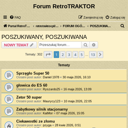
Forum RetroTRAKTOR
FAQ
Zarejestruj się
Zaloguj się
S
Portal RetroTRAKTOR.pl
retrotraktor.pl/forum
FORUM OGÓLNE
POSZUKIWANY, POSZUKIWANA
z
POSZUKIWANY, POSZUKIWANA
u
Szukaj
Wyszukiwanie z
NOWY TEMAT
k
a
Strona
1
z
13
1
2
3
4
5
13
Następna
Tematy: 302
…
j
Tematy
Sprzęgło Super 50
Ostatni post autor:
Daniel 1978
«
30 maja 2026, 16:10
głowica do ES 60
Ostatni post autor:
Ryszardo25
«
16 maja 2026, 13:09
Zetor 50 super
Ostatni post autor:
Maurycy123
«
10 maja 2026, 22:05
Zabytkowy silnik stacjonarny
Ostatni post autor:
KatMor
«
07 maja 2026, 15:05
Ciekawostki ze złomu
Ostatni post autor:
pzyga
«
28 kwie 2026, 0:51