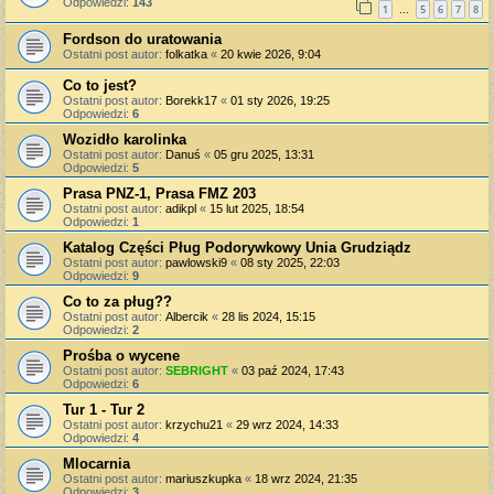
Odpowiedzi:
143
1
5
6
7
8
…
Fordson do uratowania
Ostatni post autor:
folkatka
«
20 kwie 2026, 9:04
Co to jest?
Ostatni post autor:
Borekk17
«
01 sty 2026, 19:25
Odpowiedzi:
6
Wozidło karolinka
Ostatni post autor:
Danuś
«
05 gru 2025, 13:31
Odpowiedzi:
5
Prasa PNZ-1, Prasa FMZ 203
Ostatni post autor:
adikpl
«
15 lut 2025, 18:54
Odpowiedzi:
1
Katalog Części Pług Podorywkowy Unia Grudziądz
Ostatni post autor:
pawlowski9
«
08 sty 2025, 22:03
Odpowiedzi:
9
Co to za pług??
Ostatni post autor:
Albercik
«
28 lis 2024, 15:15
Odpowiedzi:
2
Prośba o wycene
Ostatni post autor:
SEBRIGHT
«
03 paź 2024, 17:43
Odpowiedzi:
6
Tur 1 - Tur 2
Ostatni post autor:
krzychu21
«
29 wrz 2024, 14:33
Odpowiedzi:
4
Mlocarnia
Ostatni post autor:
mariuszkupka
«
18 wrz 2024, 21:35
Odpowiedzi:
3