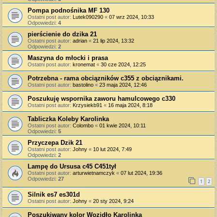
Pompa podnośnika MF 130
Ostatni post autor:
Lutek090290
«
07 wrz 2024, 10:33
Odpowiedzi:
4
pierścienie do dzika 21
Ostatni post autor:
adrian
«
21 lip 2024, 13:32
Odpowiedzi:
2
Maszyna do młocki i prasa
Ostatni post autor:
kronemat
«
30 cze 2024, 12:25
Potrzebna - rama obciązników c355 z obciąznikami.
Ostatni post autor:
bastolino
«
23 maja 2024, 12:46
Poszukuję wspornika zaworu hamulcowego c330
Ostatni post autor:
Krzysiekb91
«
16 maja 2024, 8:18
Tabliczka Koleby Karolinka
Ostatni post autor:
Colombo
«
01 kwie 2024, 10:11
Odpowiedzi:
5
Przyczepa Dzik 21
Ostatni post autor:
Johny
«
10 lut 2024, 7:49
Odpowiedzi:
2
Lampę do Ursusa c45 C451tył
Ostatni post autor:
arturwietnamczyk
«
07 lut 2024, 19:36
Odpowiedzi:
27
1
2
Silnik es7 es301d
Ostatni post autor:
Johny
«
20 sty 2024, 9:24
Poszukiwany kolor Wozidło Karolinka