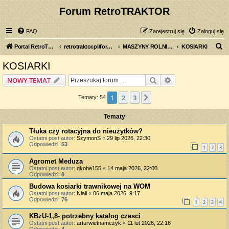
Forum RetroTRAKTOR
FAQ
Zarejestruj się
Zaloguj się
S
Portal RetroTRAKTOR.pl
retrotraktor.pl/forum
MASZYNY ROLNICZE
KOSIARKI
z
KOSIARKI
u
Szukaj
Wyszukiwanie z
NOWY TEMAT
k
a
1
2
3
Następna
Tematy: 54
j
Tematy
Tłuka czy rotacyjna do nieużytków?
Ostatni post autor:
SzymonS
«
29 lip 2026, 22:30
Odpowiedzi:
53
1
2
3
Agromet Meduza
Ostatni post autor:
qkohe155
«
14 maja 2026, 22:00
Odpowiedzi:
8
Budowa kosiarki trawnikowej na WOM
Ostatni post autor:
Niall
«
06 maja 2026, 9:17
Odpowiedzi:
76
1
2
3
4
KBzU-1,8- potrzebny katalog czesci
Ostatni post autor:
arturwietnamczyk
«
11 lut 2026, 22:16