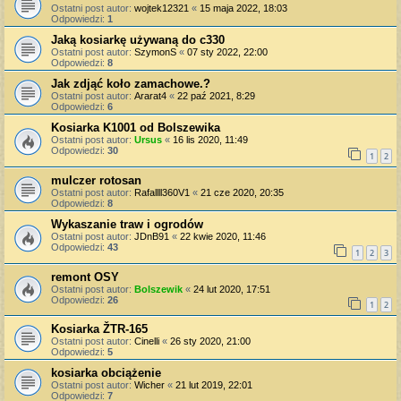
Ostatni post autor:
wojtek12321
«
15 maja 2022, 18:03
Odpowiedzi:
1
Jaką kosiarkę używaną do c330
Ostatni post autor:
SzymonS
«
07 sty 2022, 22:00
Odpowiedzi:
8
Jak zdjąć koło zamachowe.?
Ostatni post autor:
Ararat4
«
22 paź 2021, 8:29
Odpowiedzi:
6
Kosiarka K1001 od Bolszewika
Ostatni post autor:
Ursus
«
16 lis 2020, 11:49
Odpowiedzi:
30
1
2
mulczer rotosan
Ostatni post autor:
Rafallll360V1
«
21 cze 2020, 20:35
Odpowiedzi:
8
Wykaszanie traw i ogrodów
Ostatni post autor:
JDnB91
«
22 kwie 2020, 11:46
Odpowiedzi:
43
1
2
3
remont OSY
Ostatni post autor:
Bolszewik
«
24 lut 2020, 17:51
Odpowiedzi:
26
1
2
Kosiarka ŽTR-165
Ostatni post autor:
Cinelli
«
26 sty 2020, 21:00
Odpowiedzi:
5
kosiarka obciążenie
Ostatni post autor:
Wicher
«
21 lut 2019, 22:01
Odpowiedzi:
7