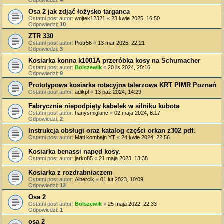
Odpowiedzi:
4
Osa 2 jak zdjąć łożysko targanca
Ostatni post autor:
wojtek12321
«
23 kwie 2025, 16:50
Odpowiedzi:
10
ZTR 330
Ostatni post autor:
Piotr56
«
13 mar 2025, 22:21
Odpowiedzi:
3
Kosiarka konna k1001A przeróbka kosy na Schumacher
Ostatni post autor:
Bolszewik
«
20 lis 2024, 20:16
Odpowiedzi:
9
Prototypowa kosiarka rotacyjna talerzowa KRT PIMR Poznań
Ostatni post autor:
adikpl
«
13 paź 2024, 14:29
Fabrycznie niepodpięty kabelek w silniku kubota
Ostatni post autor:
hanysmiglanc
«
02 maja 2024, 8:17
Odpowiedzi:
2
Instrukcja obsługi oraz katalog części orkan z302 pdf.
Ostatni post autor:
Mati kombajn YT
«
24 kwie 2024, 22:56
Kosiarka benassi napęd kosy.
Ostatni post autor:
jarko85
«
21 maja 2023, 13:38
Kosiarka z rozdrabniaczem
Ostatni post autor:
Albercik
«
01 lut 2023, 10:09
Odpowiedzi:
12
Osa 2
Ostatni post autor:
Bolszewik
«
25 maja 2022, 22:33
Odpowiedzi:
1
osa 2