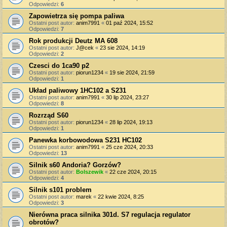
Odpowiedzi:
6
Zapowietrza się pompa paliwa
Ostatni post autor:
anim7991
«
01 paź 2024, 15:52
Odpowiedzi:
7
Rok produkcji Deutz MA 608
Ostatni post autor:
J@cek
«
23 sie 2024, 14:19
Odpowiedzi:
2
Czesci do 1ca90 p2
Ostatni post autor:
piorun1234
«
19 sie 2024, 21:59
Odpowiedzi:
1
Układ paliwowy 1HC102 a S231
Ostatni post autor:
anim7991
«
30 lip 2024, 23:27
Odpowiedzi:
8
Rozrząd S60
Ostatni post autor:
piorun1234
«
28 lip 2024, 19:13
Odpowiedzi:
1
Panewka korbowodowa S231 HC102
Ostatni post autor:
anim7991
«
25 cze 2024, 20:33
Odpowiedzi:
13
Silnik s60 Andoria? Gorzów?
Ostatni post autor:
Bolszewik
«
22 cze 2024, 20:15
Odpowiedzi:
4
Silnik s101 problem
Ostatni post autor:
marek
«
22 kwie 2024, 8:25
Odpowiedzi:
3
Nierówna praca silnika 301d. S7 regulacja regulator
obrotów?