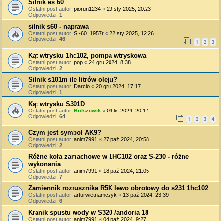
Silnik es 60
Ostatni post autor:
piorun1234
«
29 sty 2025, 20:23
Odpowiedzi:
1
silnik s60 - naprawa
Ostatni post autor:
S -60 ,1957r
«
22 sty 2025, 12:26
Odpowiedzi:
46
1
2
3
Kąt wtrysku 1hc102, pompa wtryskowa.
Ostatni post autor:
pop
«
24 gru 2024, 8:38
Odpowiedzi:
2
Silnik s101m ile litrów oleju?
Ostatni post autor:
Darcio
«
20 gru 2024, 17:17
Odpowiedzi:
1
Kąt wtrysku S301D
Ostatni post autor:
Bolszewik
«
04 lis 2024, 20:17
Odpowiedzi:
64
1
2
3
4
Czym jest symbol AK9?
Ostatni post autor:
anim7991
«
27 paź 2024, 20:58
Odpowiedzi:
2
Różne koła zamachowe w 1HC102 oraz S-230 - różne
wykonania
Ostatni post autor:
anim7991
«
18 paź 2024, 21:05
Odpowiedzi:
7
Zamiennik rozrusznika R5K lewo obrotowy do s231 1hc102
Ostatni post autor:
arturwietnamczyk
«
13 paź 2024, 23:39
Odpowiedzi:
6
Kranik spustu wody w S320 /andoria 18
Ostatni post autor:
anim7991
«
04 paź 2024, 9:27