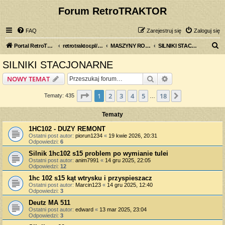
Forum RetroTRAKTOR
FAQ
Zarejestruj się
Zaloguj się
S
Portal RetroTRAKTOR.pl
retrotraktor.pl/forum
MASZYNY ROLNICZE
SILNIKI STACJONARNE
z
SILNIKI STACJONARNE
u
Szukaj
Wyszukiwanie z
NOWY TEMAT
k
a
Strona
1
z
18
1
2
3
4
5
18
Następna
Tematy: 435
…
j
Tematy
1HC102 - DUZY REMONT
Ostatni post autor:
piorun1234
«
19 kwie 2026, 20:31
Odpowiedzi:
6
Silnik 1hc102 s15 problem po wymianie tulei
Ostatni post autor:
anim7991
«
14 gru 2025, 22:05
Odpowiedzi:
12
1hc 102 s15 kąt wtrysku i przyspieszacz
Ostatni post autor:
Marcin123
«
14 gru 2025, 12:40
Odpowiedzi:
3
Deutz MA 511
Ostatni post autor:
edward
«
13 mar 2025, 23:04
Odpowiedzi:
3