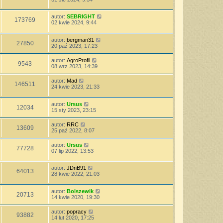
autor:
SEBRIGHT
173769
02 kwie 2024, 9:44
autor:
bergman31
27850
20 paź 2023, 17:23
autor:
AgroProfil
9543
08 wrz 2023, 14:39
autor:
Mad
146511
24 kwie 2023, 21:33
autor:
Ursus
12034
15 sty 2023, 23:15
autor:
RRC
13609
25 paź 2022, 8:07
autor:
Ursus
77728
07 lip 2022, 13:53
autor:
JDnB91
64013
28 kwie 2022, 21:03
autor:
Bolszewik
20713
14 kwie 2020, 19:30
autor:
popracy
93882
14 lut 2020, 17:25