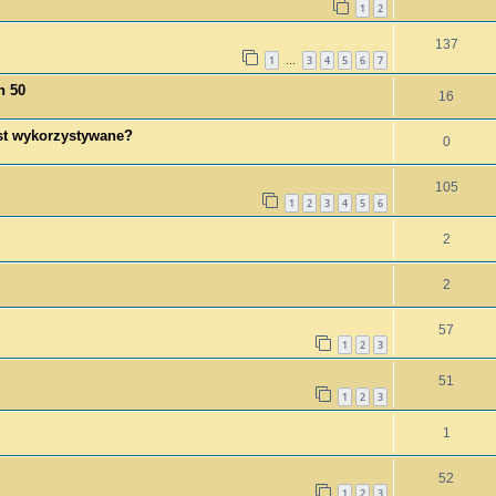
1
2
137
1
3
4
5
6
7
…
h 50
16
est wykorzystywane?
0
105
1
2
3
4
5
6
2
2
57
1
2
3
51
1
2
3
1
52
1
2
3