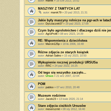
autor:
marek
»
16 cze 2013, 15:52
MASZYNY Z TAMTYCH LAT
autor:
marek79
»
20 paź 2013, 21:31
Jakie były maszyny rolnicze na pgr-ach w latac
autor:
Dyczaczek07
»
19 paź 2023, 17:09
Czym było agrolotnictwo i dlaczego dziś nie j
autor:
AgroProfil
»
08 wrz 2023, 14:39
RE: Wspomnienia z dzieciństwa
autor:
Marcin125p
»
18 lis 2006, 16:48
Różne zdjęcia ze starych książek
autor:
Adrian Salino
»
15 sty 2023, 10:50
Wykupienie rocznej produkcji URSUSa
autor:
RRC
»
24 paź 2022, 16:25
Od tego się wszystko zaczęło...
autor:
Ursus
»
21 wrz 2007, 22:04
POM
autor:
pabloo
»
07 wrz 2010, 20:48
Muzeum rodzinne
autor:
Jacek23
»
13 kwie 2020, 21:14
Stare zdjęcia cieżkich Ursusów
autor:
meserszmit
»
08 sty 2012, 16:40