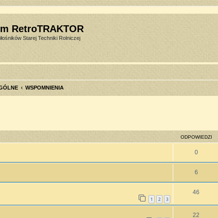
um RetroTRAKTOR
łośników Starej Techniki Rolniczej
GÓLNE
WSPOMNIENIA
szukiwanie zaawansowane
ODPOWIEDZI
0
6
46
1
2
3
22