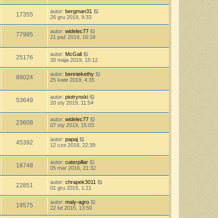
autor:
bergman31
17355
26 gru 2019, 9:33
autor:
widelec77
77995
21 paź 2019, 16:18
autor:
McGali
25176
30 maja 2019, 15:12
autor:
benniekethy
89024
25 kwie 2019, 4:35
autor:
piotrynski
53649
20 sty 2019, 11:54
autor:
widelec77
23608
07 sty 2019, 15:03
autor:
papaj
45392
12 cze 2018, 22:39
autor:
caterpillar
18748
05 mar 2016, 21:32
autor:
chrapek3011
22851
01 gru 2015, 1:21
autor:
maly-agro
19575
22 lut 2015, 13:50