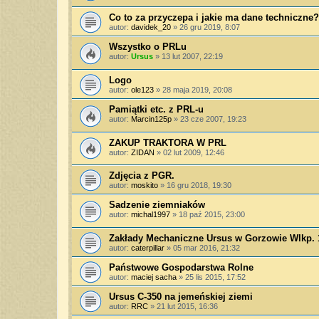
Co to za przyczepa i jakie ma dane techniczne?
autor:
davidek_20
»
26 gru 2019, 8:07
Wszystko o PRLu
autor:
Ursus
»
13 lut 2007, 22:19
Logo
autor:
ole123
»
28 maja 2019, 20:08
Pamiątki etc. z PRL-u
autor:
Marcin125p
»
23 cze 2007, 19:23
ZAKUP TRAKTORA W PRL
autor:
ZIDAN
»
02 lut 2009, 12:46
Zdjęcia z PGR.
autor:
moskito
»
16 gru 2018, 19:30
Sadzenie ziemniaków
autor:
michal1997
»
18 paź 2015, 23:00
Zakłady Mechaniczne Ursus w Gorzowie Wlkp. 
autor:
caterpillar
»
05 mar 2016, 21:32
Państwowe Gospodarstwa Rolne
autor:
maciej sacha
»
25 lis 2015, 17:52
Ursus C-350 na jemeńskiej ziemi
autor:
RRC
»
21 lut 2015, 16:36