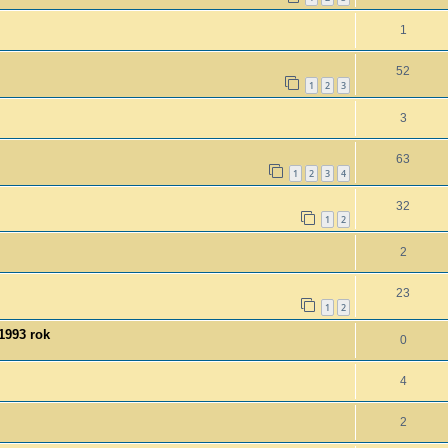
1
52
1
2
3
3
63
1
2
3
4
32
1
2
2
23
1
2
1993 rok
0
4
2