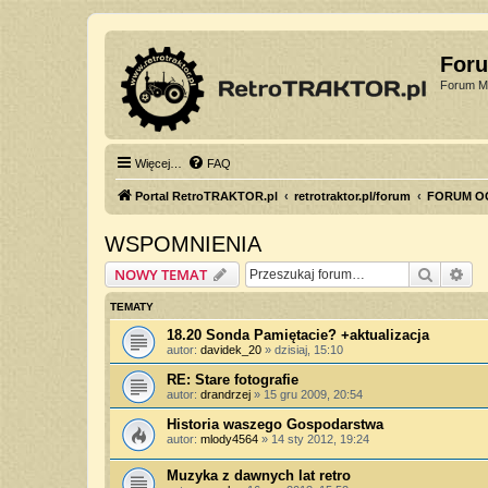
For
Forum Mi
Więcej…
FAQ
Portal RetroTRAKTOR.pl
retrotraktor.pl/forum
FORUM O
WSPOMNIENIA
Szukaj
Wy
NOWY TEMAT
TEMATY
18.20 Sonda Pamiętacie? +aktualizacja
autor:
davidek_20
»
dzisiaj, 15:10
RE: Stare fotografie
autor:
drandrzej
»
15 gru 2009, 20:54
Historia waszego Gospodarstwa
autor:
mlody4564
»
14 sty 2012, 19:24
Muzyka z dawnych lat retro