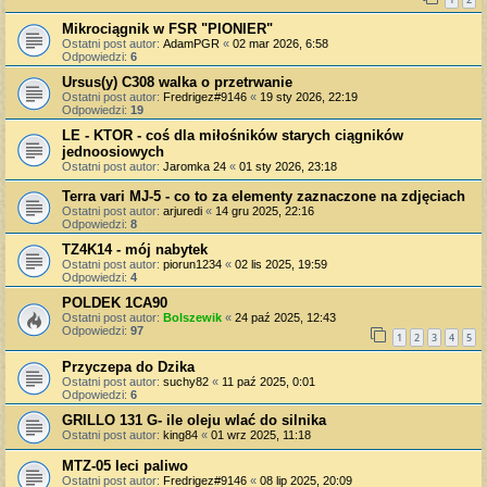
Mikrociągnik w FSR "PIONIER"
Ostatni post autor:
AdamPGR
«
02 mar 2026, 6:58
Odpowiedzi:
6
Ursus(y) C308 walka o przetrwanie
Ostatni post autor:
Fredrigez#9146
«
19 sty 2026, 22:19
Odpowiedzi:
19
LE - KTOR - coś dla miłośników starych ciągników
jednoosiowych
Ostatni post autor:
Jaromka 24
«
01 sty 2026, 23:18
Terra vari MJ-5 - co to za elementy zaznaczone na zdjęciach
Ostatni post autor:
arjuredi
«
14 gru 2025, 22:16
Odpowiedzi:
8
TZ4K14 - mój nabytek
Ostatni post autor:
piorun1234
«
02 lis 2025, 19:59
Odpowiedzi:
4
POLDEK 1CA90
Ostatni post autor:
Bolszewik
«
24 paź 2025, 12:43
Odpowiedzi:
97
1
2
3
4
5
Przyczepa do Dzika
Ostatni post autor:
suchy82
«
11 paź 2025, 0:01
Odpowiedzi:
6
GRILLO 131 G- ile oleju wlać do silnika
Ostatni post autor:
king84
«
01 wrz 2025, 11:18
MTZ-05 leci paliwo
Ostatni post autor:
Fredrigez#9146
«
08 lip 2025, 20:09