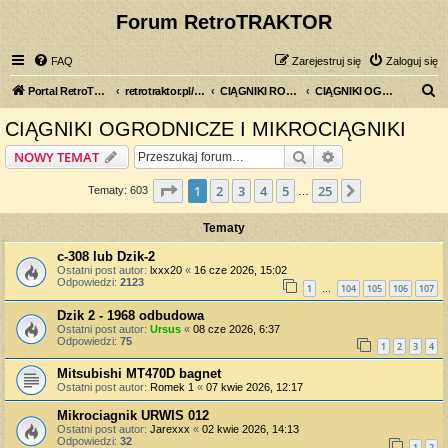
Forum RetroTRAKTOR
FAQ
Zarejestruj się
Zaloguj się
S
Portal RetroTRAKTOR.pl
retrotraktor.pl/forum
CIĄGNIKI ROLNICZE
CIĄGNIKI OGRODNICZE I MIKROCIĄGNIKI
z
CIĄGNIKI OGRODNICZE I MIKROCIĄGNIKI
u
Szukaj
Wyszukiwanie z
NOWY TEMAT
k
a
Strona
1
z
25
1
2
3
4
5
25
Następna
Tematy: 603
…
j
Tematy
c-308 lub Dzik-2
Ostatni post autor:
lxxx20
«
16 cze 2026, 15:02
Odpowiedzi:
2123
1
104
105
106
107
…
Dzik 2 - 1968 odbudowa
Ostatni post autor:
Ursus
«
08 cze 2026, 6:37
Odpowiedzi:
75
1
2
3
4
Mitsubishi MT470D bagnet
Ostatni post autor:
Romek 1
«
07 kwie 2026, 12:17
Mikrociagnik URWIS 012
Ostatni post autor:
Jarexxx
«
02 kwie 2026, 14:13
Odpowiedzi:
32
1
2