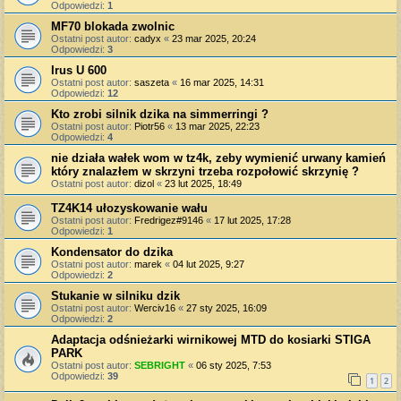
Odpowiedzi:
1
MF70 blokada zwolnic
Ostatni post autor:
cadyx
«
23 mar 2025, 20:24
Odpowiedzi:
3
Irus U 600
Ostatni post autor:
saszeta
«
16 mar 2025, 14:31
Odpowiedzi:
12
Kto zrobi silnik dzika na simmerringi ?
Ostatni post autor:
Piotr56
«
13 mar 2025, 22:23
Odpowiedzi:
4
nie działa wałek wom w tz4k, zeby wymienić urwany kamień
który znalazłem w skrzyni trzeba rozpołowić skrzynię ?
Ostatni post autor:
dizol
«
23 lut 2025, 18:49
TZ4K14 ułozyskowanie wału
Ostatni post autor:
Fredrigez#9146
«
17 lut 2025, 17:28
Odpowiedzi:
1
Kondensator do dzika
Ostatni post autor:
marek
«
04 lut 2025, 9:27
Odpowiedzi:
2
Stukanie w silniku dzik
Ostatni post autor:
Werciv16
«
27 sty 2025, 16:09
Odpowiedzi:
2
Adaptacja odśnieżarki wirnikowej MTD do kosiarki STIGA
PARK
Ostatni post autor:
SEBRIGHT
«
06 sty 2025, 7:53
Odpowiedzi:
39
1
2