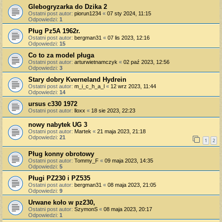
Glebogryzarka do Dzika 2
Ostatni post autor:
piorun1234
«
07 sty 2024, 11:15
Odpowiedzi:
1
Pług Pz5A 1962r.
Ostatni post autor:
bergman31
«
07 lis 2023, 12:16
Odpowiedzi:
15
Co to za model pługa
Ostatni post autor:
arturwietnamczyk
«
02 paź 2023, 12:56
Odpowiedzi:
3
Stary dobry Kverneland Hydrein
Ostatni post autor:
m_i_c_h_a_l
«
12 wrz 2023, 11:44
Odpowiedzi:
14
ursus c330 1972
Ostatni post autor:
lloxx
«
18 sie 2023, 22:23
nowy nabytek UG 3
Ostatni post autor:
Martek
«
21 maja 2023, 21:18
Odpowiedzi:
21
1
2
Pług konny obrotowy
Ostatni post autor:
Tommy_F
«
09 maja 2023, 14:35
Odpowiedzi:
5
Pługi PZ230 i PZ535
Ostatni post autor:
bergman31
«
08 maja 2023, 21:05
Odpowiedzi:
9
Urwane koło w pz230,
Ostatni post autor:
SzymonS
«
08 maja 2023, 20:17
Odpowiedzi:
1