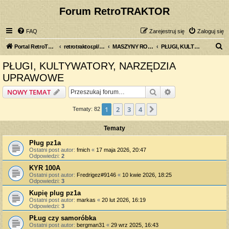
Forum RetroTRAKTOR
FAQ
Zarejestruj się
Zaloguj się
S
Portal RetroTRAKTOR.pl
retrotraktor.pl/forum
MASZYNY ROLNICZE
PŁUGI, KULTYWATORY, NARZĘDZIA UPRAWOWE
z
PŁUGI, KULTYWATORY, NARZĘDZIA
u
UPRAWOWE
k
Szukaj
Wyszukiwanie z
NOWY TEMAT
a
j
1
2
3
4
Następna
Tematy: 82
Tematy
Pług pz1a
Ostatni post autor:
fmich
«
17 maja 2026, 20:47
Odpowiedzi:
2
KYR 100A
Ostatni post autor:
Fredrigez#9146
«
10 kwie 2026, 18:25
Odpowiedzi:
3
Kupię plug pz1a
Ostatni post autor:
markas
«
20 lut 2026, 16:19
Odpowiedzi:
3
PŁug czy samoróbka
Ostatni post autor:
bergman31
«
29 wrz 2025, 16:43