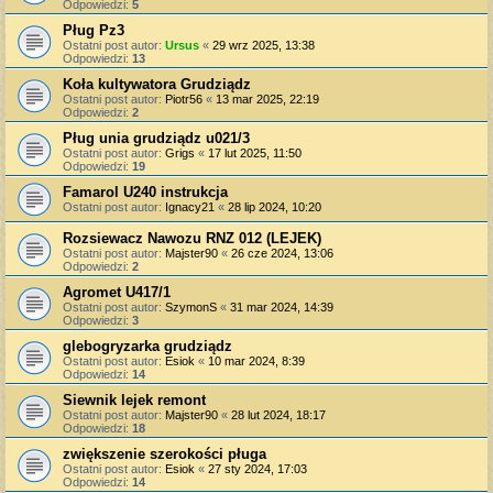
Odpowiedzi:
5
Pług Pz3
Ostatni post autor:
Ursus
«
29 wrz 2025, 13:38
Odpowiedzi:
13
Koła kultywatora Grudziądz
Ostatni post autor:
Piotr56
«
13 mar 2025, 22:19
Odpowiedzi:
2
Pług unia grudziądz u021/3
Ostatni post autor:
Grigs
«
17 lut 2025, 11:50
Odpowiedzi:
19
Famarol U240 instrukcja
Ostatni post autor:
Ignacy21
«
28 lip 2024, 10:20
Rozsiewacz Nawozu RNZ 012 (LEJEK)
Ostatni post autor:
Majster90
«
26 cze 2024, 13:06
Odpowiedzi:
2
Agromet U417/1
Ostatni post autor:
SzymonS
«
31 mar 2024, 14:39
Odpowiedzi:
3
glebogryzarka grudziądz
Ostatni post autor:
Esiok
«
10 mar 2024, 8:39
Odpowiedzi:
14
Siewnik lejek remont
Ostatni post autor:
Majster90
«
28 lut 2024, 18:17
Odpowiedzi:
18
zwiększenie szerokości pługa
Ostatni post autor:
Esiok
«
27 sty 2024, 17:03
Odpowiedzi:
14