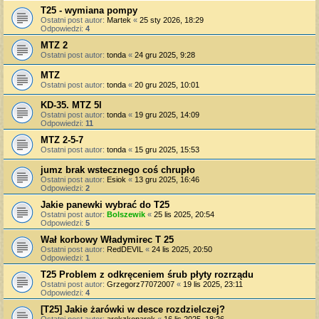
T25 - wymiana pompy
Ostatni post autor:
Martek
«
25 sty 2026, 18:29
Odpowiedzi:
4
MTZ 2
Ostatni post autor:
tonda
«
24 gru 2025, 9:28
MTZ
Ostatni post autor:
tonda
«
20 gru 2025, 10:01
KD-35. MTZ 5l
Ostatni post autor:
tonda
«
19 gru 2025, 14:09
Odpowiedzi:
11
MTZ 2-5-7
Ostatni post autor:
tonda
«
15 gru 2025, 15:53
jumz brak wstecznego coś chrupło
Ostatni post autor:
Esiok
«
13 gru 2025, 16:46
Odpowiedzi:
2
Jakie panewki wybrać do T25
Ostatni post autor:
Bolszewik
«
25 lis 2025, 20:54
Odpowiedzi:
5
Wał korbowy Władymirec T 25
Ostatni post autor:
RedDEVIL
«
24 lis 2025, 20:50
Odpowiedzi:
1
T25 Problem z odkręceniem śrub płyty rozrządu
Ostatni post autor:
Grzegorz77072007
«
19 lis 2025, 23:11
Odpowiedzi:
4
[T25] Jakie żarówki w desce rozdzielczej?
Ostatni post autor:
arekzkoparek
«
16 lis 2025, 18:26