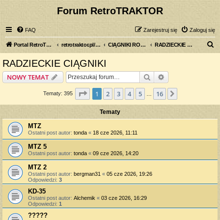
Forum RetroTRAKTOR
FAQ
Zarejestruj się
Zaloguj się
S
Portal RetroTRAKTOR.pl
retrotraktor.pl/forum
CIĄGNIKI ROLNICZE
RADZIECKIE CIĄGNIKI
z
RADZIECKIE CIĄGNIKI
u
Szukaj
Wyszukiwanie z
NOWY TEMAT
k
a
Strona
1
z
16
1
2
3
4
5
16
Następna
Tematy: 395
…
j
Tematy
MTZ
Ostatni post autor:
tonda
«
18 cze 2026, 11:11
MTZ 5
Ostatni post autor:
tonda
«
09 cze 2026, 14:20
MTZ 2
Ostatni post autor:
bergman31
«
05 cze 2026, 19:26
Odpowiedzi:
3
KD-35
Ostatni post autor:
Alchemik
«
03 cze 2026, 16:29
Odpowiedzi:
1
?????