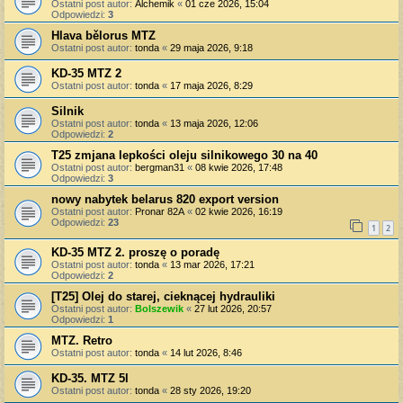
Ostatni post autor:
Alchemik
«
01 cze 2026, 15:04
Odpowiedzi:
3
Hlava bělorus MTZ
Ostatni post autor:
tonda
«
29 maja 2026, 9:18
KD-35 MTZ 2
Ostatni post autor:
tonda
«
17 maja 2026, 8:29
Silnik
Ostatni post autor:
tonda
«
13 maja 2026, 12:06
Odpowiedzi:
2
T25 zmjana lepkości oleju silnikowego 30 na 40
Ostatni post autor:
bergman31
«
08 kwie 2026, 17:48
Odpowiedzi:
3
nowy nabytek belarus 820 export version
Ostatni post autor:
Pronar 82A
«
02 kwie 2026, 16:19
Odpowiedzi:
23
1
2
KD-35 MTZ 2. proszę o poradę
Ostatni post autor:
tonda
«
13 mar 2026, 17:21
Odpowiedzi:
2
[T25] Olej do starej, cieknącej hydrauliki
Ostatni post autor:
Bolszewik
«
27 lut 2026, 20:57
Odpowiedzi:
1
MTZ. Retro
Ostatni post autor:
tonda
«
14 lut 2026, 8:46
KD-35. MTZ 5l
Ostatni post autor:
tonda
«
28 sty 2026, 19:20