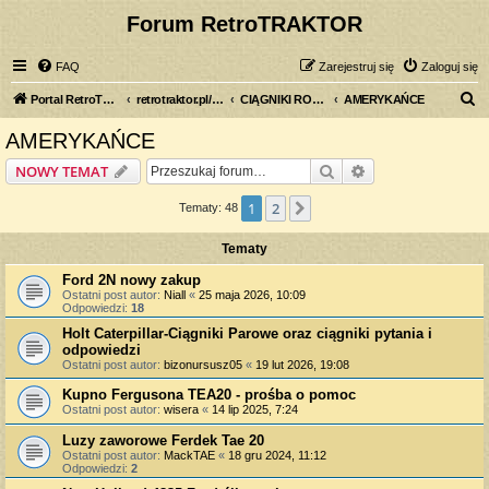
Forum RetroTRAKTOR
FAQ
Zarejestruj się
Zaloguj się
S
Portal RetroTRAKTOR.pl
retrotraktor.pl/forum
CIĄGNIKI ROLNICZE
AMERYKAŃCE
z
AMERYKAŃCE
u
Szukaj
Wyszukiwanie z
NOWY TEMAT
k
a
1
2
Następna
Tematy: 48
j
Tematy
Ford 2N nowy zakup
Ostatni post autor:
Niall
«
25 maja 2026, 10:09
Odpowiedzi:
18
Holt Caterpillar-Ciągniki Parowe oraz ciągniki pytania i
odpowiedzi
Ostatni post autor:
bizonursusz05
«
19 lut 2026, 19:08
Kupno Fergusona TEA20 - prośba o pomoc
Ostatni post autor:
wisera
«
14 lip 2025, 7:24
Luzy zaworowe Ferdek Tae 20
Ostatni post autor:
MackTAE
«
18 gru 2024, 11:12
Odpowiedzi:
2