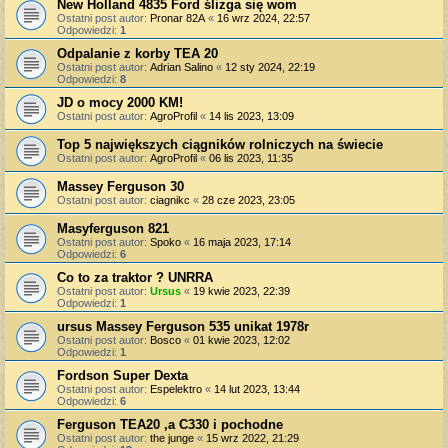
New Holland 4835 Ford ślizga się wom
Ostatni post autor:
Pronar 82A
«
16 wrz 2024, 22:57
Odpowiedzi:
1
Odpalanie z korby TEA 20
Ostatni post autor:
Adrian Salino
«
12 sty 2024, 22:19
Odpowiedzi:
8
JD o mocy 2000 KM!
Ostatni post autor:
AgroProfil
«
14 lis 2023, 13:09
Top 5 największych ciągników rolniczych na świecie
Ostatni post autor:
AgroProfil
«
06 lis 2023, 11:35
Massey Ferguson 30
Ostatni post autor:
ciagnikc
«
28 cze 2023, 23:05
Masyferguson 821
Ostatni post autor:
Spoko
«
16 maja 2023, 17:14
Odpowiedzi:
6
Co to za traktor ? UNRRA
Ostatni post autor:
Ursus
«
19 kwie 2023, 22:39
Odpowiedzi:
1
ursus Massey Ferguson 535 unikat 1978r
Ostatni post autor:
Bosco
«
01 kwie 2023, 12:02
Odpowiedzi:
1
Fordson Super Dexta
Ostatni post autor:
Espelektro
«
14 lut 2023, 13:44
Odpowiedzi:
6
Ferguson TEA20 ,a C330 i pochodne
Ostatni post autor:
the junge
«
15 wrz 2022, 21:29