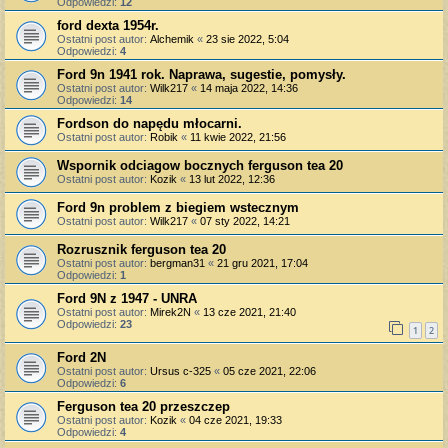
Odpowiedzi:
12
ford dexta 1954r.
Ostatni post autor:
Alchemik
«
23 sie 2022, 5:04
Odpowiedzi:
4
Ford 9n 1941 rok. Naprawa, sugestie, pomysły.
Ostatni post autor:
Wilk217
«
14 maja 2022, 14:36
Odpowiedzi:
14
Fordson do napędu młocarni.
Ostatni post autor:
Robik
«
11 kwie 2022, 21:56
Wspornik odciagow bocznych ferguson tea 20
Ostatni post autor:
Kozik
«
13 lut 2022, 12:36
Ford 9n problem z biegiem wstecznym
Ostatni post autor:
Wilk217
«
07 sty 2022, 14:21
Rozrusznik ferguson tea 20
Ostatni post autor:
bergman31
«
21 gru 2021, 17:04
Odpowiedzi:
1
Ford 9N z 1947 - UNRA
Ostatni post autor:
Mirek2N
«
13 cze 2021, 21:40
Odpowiedzi:
23
1
2
Ford 2N
Ostatni post autor:
Ursus c-325
«
05 cze 2021, 22:06
Odpowiedzi:
6
Ferguson tea 20 przeszczep
Ostatni post autor:
Kozik
«
04 cze 2021, 19:33
Odpowiedzi:
4