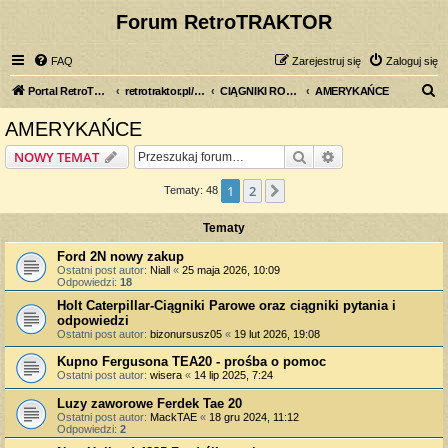
Forum RetroTRAKTOR
FAQ
Zarejestruj się
Zaloguj się
S
Portal RetroTRAKTOR.pl
retrotraktor.pl/forum
CIĄGNIKI ROLNICZE
AMERYKAŃCE
z
AMERYKAŃCE
u
Szukaj
Wyszukiwanie z
NOWY TEMAT
k
a
1
2
Następna
Tematy: 48
j
Tematy
Ford 2N nowy zakup
Ostatni post autor:
Niall
«
25 maja 2026, 10:09
Odpowiedzi:
18
Holt Caterpillar-Ciągniki Parowe oraz ciągniki pytania i
odpowiedzi
Ostatni post autor:
bizonursusz05
«
19 lut 2026, 19:08
Kupno Fergusona TEA20 - prośba o pomoc
Ostatni post autor:
wisera
«
14 lip 2025, 7:24
Luzy zaworowe Ferdek Tae 20
Ostatni post autor:
MackTAE
«
18 gru 2024, 11:12
Odpowiedzi:
2