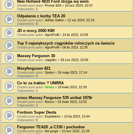
New Holland 4835 Ford ślizga się wom
Ostatni post autor:
Pronar 82A
«
16 wrz 2024, 22:57
Odpowiedzi:
1
Odpalanie z korby TEA 20
Ostatni post autor:
Adrian Salino
«
12 sty 2024, 22:19
Odpowiedzi:
8
JD o mocy 2000 KM!
Ostatni post autor:
AgroProfil
«
14 lis 2023, 13:09
Top 5 największych ciągników rolniczych na świecie
Ostatni post autor:
AgroProfil
«
06 lis 2023, 11:35
Massey Ferguson 30
Ostatni post autor:
ciagnikc
«
28 cze 2023, 23:05
Masyferguson 821
Ostatni post autor:
Spoko
«
16 maja 2023, 17:14
Odpowiedzi:
6
Co to za traktor ? UNRRA
Ostatni post autor:
Ursus
«
19 kwie 2023, 22:39
Odpowiedzi:
1
ursus Massey Ferguson 535 unikat 1978r
Ostatni post autor:
Bosco
«
01 kwie 2023, 12:02
Odpowiedzi:
1
Fordson Super Dexta
Ostatni post autor:
Espelektro
«
14 lut 2023, 13:44
Odpowiedzi:
6
Ferguson TEA20 ,a C330 i pochodne
Ostatni post autor:
the junge
«
15 wrz 2022, 21:29