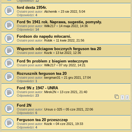
Odpowiedzi:
12
ford dexta 1954r.
Ostatni post autor:
Alchemik
«
23 sie 2022, 5:04
Odpowiedzi:
4
Ford 9n 1941 rok. Naprawa, sugestie, pomysły.
Ostatni post autor:
Wilk217
«
14 maja 2022, 14:36
Odpowiedzi:
14
Fordson do napędu młocarni.
Ostatni post autor:
Robik
«
11 kwie 2022, 21:56
Wspornik odciagow bocznych ferguson tea 20
Ostatni post autor:
Kozik
«
13 lut 2022, 12:36
Ford 9n problem z biegiem wstecznym
Ostatni post autor:
Wilk217
«
07 sty 2022, 14:21
Rozrusznik ferguson tea 20
Ostatni post autor:
bergman31
«
21 gru 2021, 17:04
Odpowiedzi:
1
Ford 9N z 1947 - UNRA
Ostatni post autor:
Mirek2N
«
13 cze 2021, 21:40
Odpowiedzi:
23
1
2
Ford 2N
Ostatni post autor:
Ursus c-325
«
05 cze 2021, 22:06
Odpowiedzi:
6
Ferguson tea 20 przeszczep
Ostatni post autor:
Kozik
«
04 cze 2021, 19:33
Odpowiedzi:
4