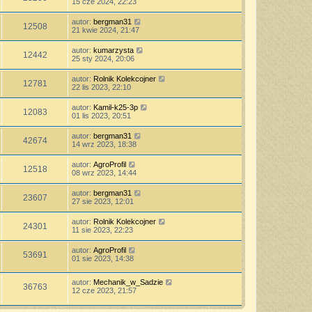
15 cze 2024, 22:23
autor:
bergman31
12508
21 kwie 2024, 21:47
autor:
kumarzysta
12442
25 sty 2024, 20:06
autor:
Rolnik Kolekcojner
12781
22 lis 2023, 22:10
autor:
Kamil-k25-3p
12083
01 lis 2023, 20:51
autor:
bergman31
42674
14 wrz 2023, 18:38
autor:
AgroProfil
12518
08 wrz 2023, 14:44
autor:
bergman31
23607
27 sie 2023, 12:01
autor:
Rolnik Kolekcojner
24301
11 sie 2023, 22:23
autor:
AgroProfil
53691
01 sie 2023, 14:38
autor:
Mechanik_w_Sadzie
36763
12 cze 2023, 21:57