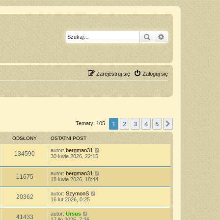
Szukaj
Wyszukiwanie z
Zarejestruj się
Zaloguj się
1
2
3
4
5
Następna
Tematy: 105
ODSŁONY
OSTATNI POST
autor:
bergman31
134590
30 kwie 2026, 22:15
autor:
bergman31
11675
18 kwie 2026, 18:44
autor:
SzymonS
20362
16 lut 2026, 0:25
autor:
Ursus
41433
17 lip 2025, 7:26