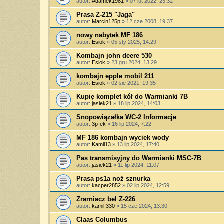
autor:
Adamek1981
»
07 lut 2022, 23:32
Prasa Z-215 "Jaga"
autor:
Marcin125p
»
12 cze 2008, 19:37
nowy nabytek MF 186
autor:
Esiok
»
05 sty 2025, 14:29
Kombajn john deere 530
autor:
Esiok
»
23 gru 2024, 13:29
kombajn epple mobil 211
autor:
Esiok
»
02 sie 2021, 19:35
Kupię komplet kół do Warmianki 7B
autor:
jasiek21
»
18 lip 2024, 14:03
Snopowiązałka WC-2 Informacje
autor:
3p-ek
»
16 lip 2024, 7:22
MF 186 kombajn wyciek wody
autor:
Kamil13
»
13 lip 2024, 17:40
Pas transmisyjny do Warmianki MSC-7B
autor:
jasiek21
»
11 lip 2024, 11:07
Prasa ps1a noż sznurka
autor:
kacper2852
»
02 lip 2024, 12:59
Zrarniacz bel Z-226
autor:
kamil.330
»
15 cze 2024, 13:30
Claas Columbus