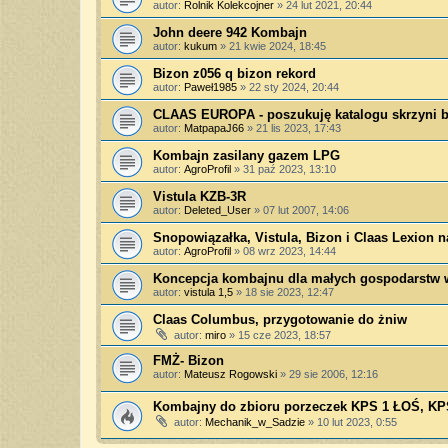
autor:
Rolnik Kolekcojner
»
24 lut 2021, 20:44
John deere 942 Kombajn
autor:
kukum
»
21 kwie 2024, 18:45
Bizon z056 q bizon rekord
autor:
Paweł1985
»
22 sty 2024, 20:44
CLAAS EUROPA - poszukuję katalogu skrzyni 
autor:
MatpapaJ66
»
21 lis 2023, 17:43
Kombajn zasilany gazem LPG
autor:
AgroProfil
»
31 paź 2023, 13:10
Vistula KZB-3R
autor:
Deleted_User
»
07 lut 2007, 14:06
Snopowiązałka, Vistula, Bizon i Claas Lexion 
autor:
AgroProfil
»
08 wrz 2023, 14:44
Koncepcja kombajnu dla małych gospodarstw 
autor:
vistula 1,5
»
18 sie 2023, 12:47
Claas Columbus, przygotowanie do żniw
autor:
miro
»
15 cze 2023, 18:57
FMŻ- Bizon
autor:
Mateusz Rogowski
»
29 sie 2006, 12:16
Kombajny do zbioru porzeczek KPS 1 ŁOŚ, KP
autor:
Mechanik_w_Sadzie
»
10 lut 2023, 0:55