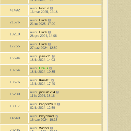
autor:
Piotr56
41492
13 mar 2025, 22:18
autor:
Esiok
21576
21 lut 2025, 17:09
autor:
Esiok
18210
26 gru 2024, 14:08
autor:
Esiok
17755
27 paź 2024, 12:50
autor:
jasiek21
16594
18 lip 2024, 14:03
autor:
Ursus
10764
18 lip 2024, 10:35
autor:
Kamil13
13676
13 lip 2024, 17:40
autor:
piorun1234
15239
11 lip 2024, 18:18
autor:
kacper2852
13017
02 lip 2024, 12:59
autor:
krzychu21
14549
16 cze 2024, 19:13
autor:
Wicher
28206