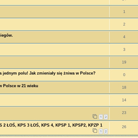
1
2
biegów.
4
3
19
na jednym polu! Jak zmieniały się żniwa w Polsce?
0
w Polsce w 21 wieku
18
14
23
1
2
S 2 ŁOŚ, KPS 3 ŁOŚ, KPS 4, KPSP 1, KPSP2, KPZP 1
26
1
2