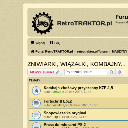
For
Forum Mi
Więcej…
FAQ
Portal RetroTRAKTOR.pl
retrotraktor.pl/forum
MASZYNY
ŻNIWIARKI, WIĄZAŁKI, KOMBAJNY...
Szukaj
Wy
NOWY TEMAT
TEMATY
Kombajn zbożowy przyczepny KZP-1,5
autor:
Ursus
»
29 wrz 2007, 11:42
Fortschritt E512
autor:
vistula 1,5
»
09 kwie 2026, 19:57
Snopowiązałka oryginał
autor:
Filip
»
14 lut 2026, 13:17
Prasa do młocarni PS-2