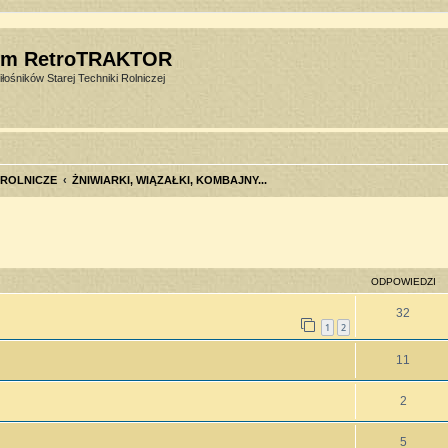
um RetroTRAKTOR
łośników Starej Techniki Rolniczej
 ROLNICZE
ŻNIWIARKI, WIĄZAŁKI, KOMBAJNY...
szukiwanie zaawansowane
ODPOWIEDZI
32
1
2
11
2
5