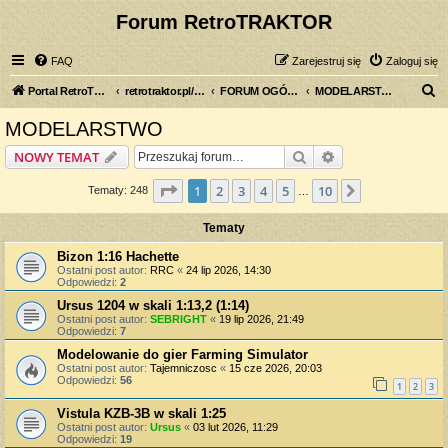
Forum RetroTRAKTOR
FAQ
Zarejestruj się
Zaloguj się
S
Portal RetroTRAKTOR.pl
retrotraktor.pl/forum
FORUM OGÓLNE
MODELARSTWO
z
MODELARSTWO
u
Szukaj
Wyszukiwanie z
NOWY TEMAT
k
a
Strona
1
z
10
1
2
3
4
5
10
Następna
Tematy: 248
…
j
Tematy
Bizon 1:16 Hachette
Ostatni post autor:
RRC
«
24 lip 2026, 14:30
Odpowiedzi:
2
Ursus 1204 w skali 1:13,2 (1:14)
Ostatni post autor:
SEBRIGHT
«
19 lip 2026, 21:49
Odpowiedzi:
7
Modelowanie do gier Farming Simulator
Ostatni post autor:
Tajemniczosc
«
15 cze 2026, 20:03
Odpowiedzi:
56
1
2
3
Vistula KZB-3B w skali 1:25
Ostatni post autor:
Ursus
«
03 lut 2026, 11:29
Odpowiedzi:
19