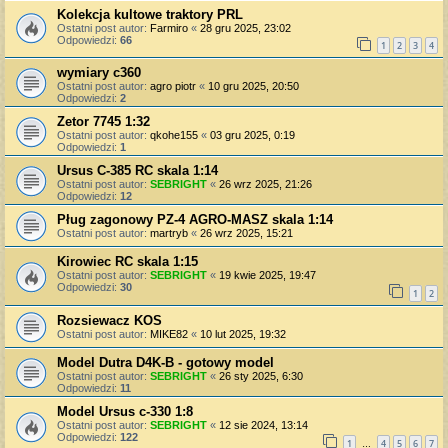
Kolekcja kultowe traktory PRL
Ostatni post autor:
Farmiro
«
28 gru 2025, 23:02
Odpowiedzi:
66
1
2
3
4
wymiary c360
Ostatni post autor:
agro piotr
«
10 gru 2025, 20:50
Odpowiedzi:
2
Zetor 7745 1:32
Ostatni post autor:
qkohe155
«
03 gru 2025, 0:19
Odpowiedzi:
1
Ursus C-385 RC skala 1:14
Ostatni post autor:
SEBRIGHT
«
26 wrz 2025, 21:26
Odpowiedzi:
12
Pług zagonowy PZ-4 AGRO-MASZ skala 1:14
Ostatni post autor:
martryb
«
26 wrz 2025, 15:21
Kirowiec RC skala 1:15
Ostatni post autor:
SEBRIGHT
«
19 kwie 2025, 19:47
Odpowiedzi:
30
1
2
Rozsiewacz KOS
Ostatni post autor:
MIKE82
«
10 lut 2025, 19:32
Model Dutra D4K-B - gotowy model
Ostatni post autor:
SEBRIGHT
«
26 sty 2025, 6:30
Odpowiedzi:
11
Model Ursus c-330 1:8
Ostatni post autor:
SEBRIGHT
«
12 sie 2024, 13:14
Odpowiedzi:
122
1
4
5
6
7
…