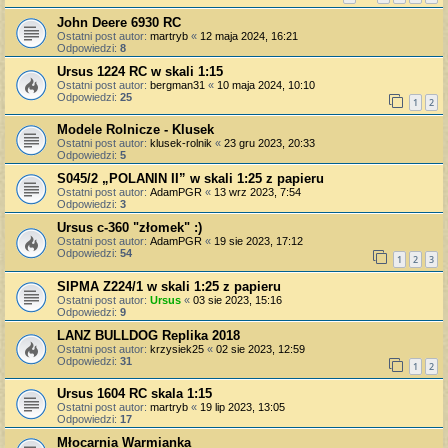
John Deere 6930 RC
Ostatni post autor:
martryb
«
12 maja 2024, 16:21
Odpowiedzi:
8
Ursus 1224 RC w skali 1:15
Ostatni post autor:
bergman31
«
10 maja 2024, 10:10
Odpowiedzi:
25
1
2
Modele Rolnicze - Klusek
Ostatni post autor:
klusek-rolnik
«
23 gru 2023, 20:33
Odpowiedzi:
5
S045/2 „POLANIN II” w skali 1:25 z papieru
Ostatni post autor:
AdamPGR
«
13 wrz 2023, 7:54
Odpowiedzi:
3
Ursus c-360 "złomek" :)
Ostatni post autor:
AdamPGR
«
19 sie 2023, 17:12
Odpowiedzi:
54
1
2
3
SIPMA Z224/1 w skali 1:25 z papieru
Ostatni post autor:
Ursus
«
03 sie 2023, 15:16
Odpowiedzi:
9
LANZ BULLDOG Replika 2018
Ostatni post autor:
krzysiek25
«
02 sie 2023, 12:59
Odpowiedzi:
31
1
2
Ursus 1604 RC skala 1:15
Ostatni post autor:
martryb
«
19 lip 2023, 13:05
Odpowiedzi:
17
Młocarnia Warmianka