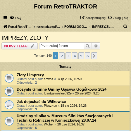
Forum RetroTRAKTOR
FAQ
Zarejestruj się
Zaloguj się
S
Portal RetroTRAKTOR.pl
retrotraktor.pl/forum
FORUM OGÓLNE
IMPREZY, ZLOTY
z
IMPREZY, ZLOTY
u
Szukaj
Wyszukiwanie z
NOWY TEMAT
k
a
1
2
3
4
5
6
Następna
Tematy: 140
j
Tematy
Zloty i imprezy
Ostatni post autor:
sewos
«
04 lip 2026, 16:50
Odpowiedzi:
2
Dożynki Gminne Gminy Gąsawa Gogółkowo 2024
Ostatni post autor:
Icantgetnosleep92e
«
20 sie 2024, 9:25
Jak dojechać do Wilkowice
Ostatni post autor:
Pleszkun
«
18 sie 2024, 14:26
Odpowiedzi:
9
Urodziny silnika w Muzeum Silników Stacjonarnych i
Techniki Rolniczej w Konieczkowej 28.07.24
Ostatni post autor:
Wicher
«
20 cze 2024, 16:37
Odpowiedzi:
5