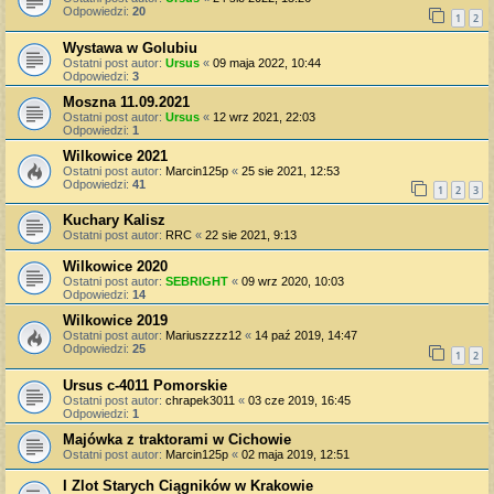
Odpowiedzi:
20
1
2
Wystawa w Golubiu
Ostatni post autor:
Ursus
«
09 maja 2022, 10:44
Odpowiedzi:
3
Moszna 11.09.2021
Ostatni post autor:
Ursus
«
12 wrz 2021, 22:03
Odpowiedzi:
1
Wilkowice 2021
Ostatni post autor:
Marcin125p
«
25 sie 2021, 12:53
Odpowiedzi:
41
1
2
3
Kuchary Kalisz
Ostatni post autor:
RRC
«
22 sie 2021, 9:13
Wilkowice 2020
Ostatni post autor:
SEBRIGHT
«
09 wrz 2020, 10:03
Odpowiedzi:
14
Wilkowice 2019
Ostatni post autor:
Mariuszzzz12
«
14 paź 2019, 14:47
Odpowiedzi:
25
1
2
Ursus c-4011 Pomorskie
Ostatni post autor:
chrapek3011
«
03 cze 2019, 16:45
Odpowiedzi:
1
Majówka z traktorami w Cichowie
Ostatni post autor:
Marcin125p
«
02 maja 2019, 12:51
I Zlot Starych Ciągników w Krakowie