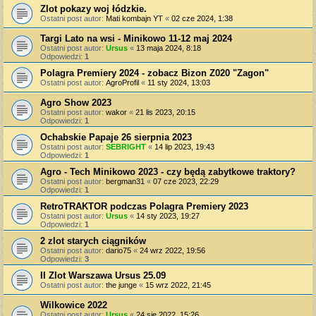
Zlot pokazy woj łódzkie.
Ostatni post autor:
Mati kombajn YT
«
02 cze 2024, 1:38
Targi Lato na wsi - Minikowo 11-12 maj 2024
Ostatni post autor:
Ursus
«
13 maja 2024, 8:18
Odpowiedzi:
1
Polagra Premiery 2024 - zobacz Bizon Z020 "Zagon"
Ostatni post autor:
AgroProfil
«
11 sty 2024, 13:03
Agro Show 2023
Ostatni post autor:
wakor
«
21 lis 2023, 20:15
Odpowiedzi:
1
Ochabskie Papaje 26 sierpnia 2023
Ostatni post autor:
SEBRIGHT
«
14 lip 2023, 19:43
Odpowiedzi:
1
Agro - Tech Minikowo 2023 - czy będą zabytkowe traktory?
Ostatni post autor:
bergman31
«
07 cze 2023, 22:29
Odpowiedzi:
1
RetroTRAKTOR podczas Polagra Premiery 2023
Ostatni post autor:
Ursus
«
14 sty 2023, 19:27
Odpowiedzi:
1
2 zlot starych ciągników
Ostatni post autor:
dario75
«
24 wrz 2022, 19:56
Odpowiedzi:
3
II Zlot Warszawa Ursus 25.09
Ostatni post autor:
the junge
«
15 wrz 2022, 21:45
Wilkowice 2022
Ostatni post autor:
Ursus
«
24 sie 2022, 15:26