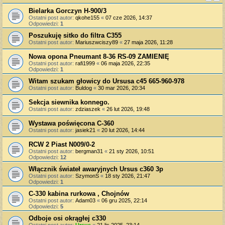
Bielarka Gorczyn H-900/3
Ostatni post autor:
qkohe155
«
07 cze 2026, 14:37
Odpowiedzi:
1
Poszukuję sitko do filtra C355
Ostatni post autor:
Mariuszwciszy89
«
27 maja 2026, 11:28
Nowa opona Pneumant 8-36 RS-09 ZAMIENIĘ
Ostatni post autor:
rafi1999
«
06 maja 2026, 22:35
Odpowiedzi:
1
Witam szukam głowicy do Ursusa c45 665-960-978
Ostatni post autor:
Buldog
«
30 mar 2026, 20:34
Sekcja siewnika konnego.
Ostatni post autor:
zdziaszek
«
26 lut 2026, 19:48
Wystawa poświęcona C-360
Ostatni post autor:
jasiek21
«
20 lut 2026, 14:44
RCW 2 Piast N009/0-2
Ostatni post autor:
bergman31
«
21 sty 2026, 10:51
Odpowiedzi:
12
Włącznik świateł awaryjnych Ursus c360 3p
Ostatni post autor:
SzymonS
«
18 sty 2026, 21:47
Odpowiedzi:
1
C-330 kabina rurkowa , Chojnów
Ostatni post autor:
Adam03
«
06 gru 2025, 22:14
Odpowiedzi:
5
Odboje osi okrągłej c330
Ostatni post autor:
Ursus
«
21 lis 2025, 23:14