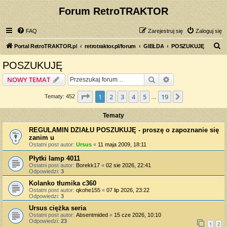
Forum RetroTRAKTOR
FAQ
Zarejestruj się
Zaloguj się
S
Portal RetroTRAKTOR.pl
retrotraktor.pl/forum
GIEŁDA
POSZUKUJĘ
z
POSZUKUJĘ
u
Szukaj
Wyszukiwanie z
NOWY TEMAT
k
a
Strona
1
z
19
1
2
3
4
5
19
Następna
Tematy: 452
…
j
Tematy
REGULAMIN DZIAŁU POSZUKUJĘ - proszę o zapoznanie się
zanim u
Ostatni post autor:
Ursus
«
11 maja 2009, 18:11
Płytki lamp 4011
Ostatni post autor:
Borekk17
«
02 sie 2026, 22:41
Odpowiedzi:
3
Kolanko tłumika c360
Ostatni post autor:
qkohe155
«
07 lip 2026, 23:22
Odpowiedzi:
3
Ursus ciężka seria
Ostatni post autor:
Absentmided
«
15 cze 2026, 10:10
Odpowiedzi:
23
1
2