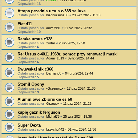
Odpowiedzi:
13
Atrapa przednia ursus c-385 se luxe
Ostatni post autor:
bizonursusz05
«
23 wrz 2025, 11:13
Fiat 411
Ostatni post autor:
anim7991
«
31 sie 2025, 20:32
Odpowiedzi:
10
Ramka ursus c328
Ostatni post autor:
zortar
«
20 lip 2025, 12:58
Odpowiedzi:
6
Re: Ursus c-4011 1969r. pomoc przy renowacji maski
Ostatni post autor:
Adam_1319
«
09 lip 2025, 14:44
Odpowiedzi:
6
Dwuwskaźnik c360
Ostatni post autor:
Damian88
«
04 gru 2024, 19:44
Odpowiedzi:
5
Stomil Opony
Ostatni post autor:
-Grzegorz-
«
17 paź 2024, 21:36
Odpowiedzi:
9
Aluminiowe Zbiornikie es 60
Ostatni post autor:
Grzegox
«
11 paź 2024, 21:23
kupię gaznik ferguson
Ostatni post autor:
Michał75
«
25 wrz 2024, 19:38
Super Dexta
Ostatni post autor:
krzychu442
«
01 wrz 2024, 11:36