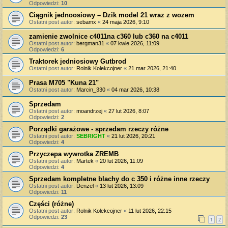
Odpowiedzi:
10
Ciągnik jednoosiowy – Dzik model 21 wraz z wozem
Ostatni post autor:
sebamx
«
24 maja 2026, 9:10
zamienie zwolnice c4011na c360 lub c360 na c4011
Ostatni post autor:
bergman31
«
07 kwie 2026, 11:09
Odpowiedzi:
6
Traktorek jedniosiowy Gutbrod
Ostatni post autor:
Rolnik Kolekcojner
«
21 mar 2026, 21:40
Prasa M705 "Kuna 21"
Ostatni post autor:
Marcin_330
«
04 mar 2026, 10:38
Sprzedam
Ostatni post autor:
moandrzej
«
27 lut 2026, 8:07
Odpowiedzi:
2
Porządki garażowe - sprzedam rzeczy różne
Ostatni post autor:
SEBRIGHT
«
21 lut 2026, 20:21
Odpowiedzi:
4
Przyczepa wywrotka ZREMB
Ostatni post autor:
Martek
«
20 lut 2026, 11:09
Odpowiedzi:
4
Sprzedam kompletne blachy do c 350 i różne inne rzeczy
Ostatni post autor:
Denzel
«
13 lut 2026, 13:09
Odpowiedzi:
11
Części (różne)
Ostatni post autor:
Rolnik Kolekcojner
«
11 lut 2026, 22:15
Odpowiedzi:
23
1
2