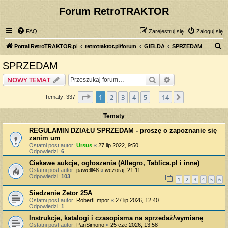
Forum RetroTRAKTOR
FAQ
Zarejestruj się
Zaloguj się
S
Portal RetroTRAKTOR.pl
retrotraktor.pl/forum
GIEŁDA
SPRZEDAM
z
SPRZEDAM
u
Szukaj
Wyszukiwanie z
NOWY TEMAT
k
a
Strona
1
z
14
1
2
3
4
5
14
Następna
Tematy: 337
…
j
Tematy
REGULAMIN DZIAŁU SPRZEDAM - proszę o zapoznanie się
zanim um
Ostatni post autor:
Ursus
«
27 lip 2022, 9:50
Odpowiedzi:
6
Ciekawe aukcje, ogłoszenia (Allegro, Tablica.pl i inne)
Ostatni post autor:
pawelll48
«
wczoraj, 21:11
Odpowiedzi:
103
1
2
3
4
5
6
Siedzenie Zetor 25A
Ostatni post autor:
RobertEmpor
«
27 lip 2026, 12:40
Odpowiedzi:
1
Instrukcje, katalogi i czasopisma na sprzedaż/wymianę
Ostatni post autor:
PanSimono
«
25 cze 2026, 13:58