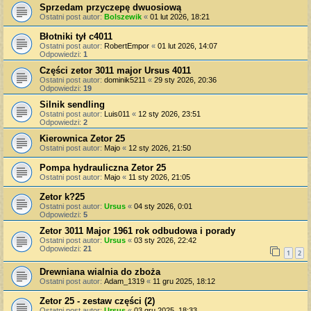
Sprzedam przyczepę dwuosiową
Ostatni post autor:
Bolszewik
«
01 lut 2026, 18:21
Błotniki tył c4011
Ostatni post autor:
RobertEmpor
«
01 lut 2026, 14:07
Odpowiedzi:
1
Części zetor 3011 major Ursus 4011
Ostatni post autor:
dominik5211
«
29 sty 2026, 20:36
Odpowiedzi:
19
Silnik sendling
Ostatni post autor:
Luis011
«
12 sty 2026, 23:51
Odpowiedzi:
2
Kierownica Zetor 25
Ostatni post autor:
Majo
«
12 sty 2026, 21:50
Pompa hydrauliczna Zetor 25
Ostatni post autor:
Majo
«
11 sty 2026, 21:05
Zetor k?25
Ostatni post autor:
Ursus
«
04 sty 2026, 0:01
Odpowiedzi:
5
Zetor 3011 Major 1961 rok odbudowa i porady
Ostatni post autor:
Ursus
«
03 sty 2026, 22:42
Odpowiedzi:
21
1
2
Drewniana wialnia do zboża
Ostatni post autor:
Adam_1319
«
11 gru 2025, 18:12
Zetor 25 - zestaw części (2)
Ostatni post autor:
Ursus
«
03 gru 2025, 18:33