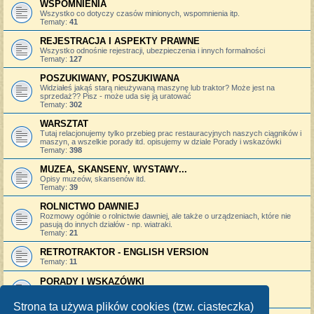
WSPOMNIENIA
Wszystko co dotyczy czasów minionych, wspomnienia itp.
Tematy:
41
REJESTRACJA I ASPEKTY PRAWNE
Wszystko odnośnie rejestracji, ubezpieczenia i innych formalności
Tematy:
127
POSZUKIWANY, POSZUKIWANA
Widziałeś jakąś starą nieużywaną maszynę lub traktor? Może jest na
sprzedaż?? Pisz - może uda się ją uratować
Tematy:
302
WARSZTAT
Tutaj relacjonujemy tylko przebieg prac restauracyjnych naszych ciągników i
maszyn, a wszelkie porady itd. opisujemy w dziale Porady i wskazówki
Tematy:
398
MUZEA, SKANSENY, WYSTAWY...
Opisy muzeów, skansenów itd.
Tematy:
39
ROLNICTWO DAWNIEJ
Rozmowy ogólnie o rolnictwie dawniej, ale także o urządzeniach, które nie
pasują do innych działów - np. wiatraki.
Tematy:
21
RETROTRAKTOR - ENGLISH VERSION
Tematy:
11
PORADY I WSKAZÓWKI
Porady i wskazówki remontowe, adresy sklepów, itp.
Tematy:
773
Strona ta używa plików cookies (tzw. ciasteczka)