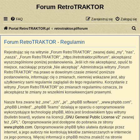
Forum RetroTRAKTOR
FAQ
Zarejestruj się
Zaloguj się
S
Portal RetroTRAKTOR.pl
retrotraktor.pl/forum
z
Forum RetroTRAKTOR - Regulamin
u
k
Rejestrując się na witrynie „Forum RetroTRAKTOR”, zwanej dalej „my”, ”nas”,
„nasza”, „Forum RetroTRAKTOR”, „https://retrotraktor.pl//forum”, akceptujesz
a
wyszczególnione poniżej postanowienia. Jeśli ich nie akceptujesz, opuść to
j
miejsce, naciskając przycisk „Nie akceptuję”. Administracja witryny „Forum
RetroTRAKTOR” ma prawo w dowolnym czasie zmienić poniższe
postanowienia, informując cię o zmianach, niemniej wskazane jest, aby
użytkownicy sami regularnie zaglądali do tego regulaminu. Korzystanie z
witryny „Forum RetroTRAKTOR” po zmianach regulaminu oznacza, że
akceptujesz te zmiany ze wszelkimi konsekwencjami prawnymi.
Nasze fora zwane też „one”, „ich”, „je”, „phpBB software”, „www.phpbb.com”,
„phpBB Limited”, „phpBB Teams” działają w oparciu o oprogramowanie
wykorzystujące technologię phpBB, która jest środowiskiem typu witryny
(bulletin board), wydane na licencji „
GNU General Public License v2
” zwanej
też „GPL”. Oprogramowanie jest dostępne do pobrania ze strony
www.phpbb.com
. Oprogramowanie phpBB tylko ułatwia dyskusje przez
internet, a jego autorzy nie kontrolują tekstów zamieszczanych w internecie
za jego pomocą. Więcej informacji o phpBB można znaleźć na stronie