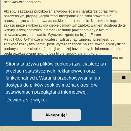
https://www.phpbb.com/
.
Akceptujesz zakaz publikowania wypowiedzi o charakterze obraźliwym,
oszczerczym, propagującym treści niezgodne z polskim prawem lub
naruszającym cudze prawa autorskie i dobra osobiste. Naruszenie tego
zakazu może skutkować dla ciebie całkowitym zablokowaniem dostępu do tej
witryny, a twój dostawca internetu zostanie powiadomiony o twoim
niewłaściwym zachowaniu. Wyrażasz zgodę na to, że „Forum
RetroTRAKTOR” może w każdej chwili usunąć, zmienić, przenieść lub
zamknąć każdy twój temat, post. Wyrażasz zgodę na zapisywanie wszystkich
podanych przez ciebie informacji w naszej bazie danych. Informacje te nie
będą przekazywane nikomu bez twojej zgody, ale ani „Forum
RetroTRAKTOR”, ani phpBB nie ponosi odpowiedzialności za włamania do
witryny, podczas których może dojść do kradzieży danych.
Strona ta używa plików cookies (tzw. ciasteczka)
w celach statystycznych, reklamowych oraz
funkcjonalnych. Warunki przechowywania lub
Portal RetroTRAKTOR.pl
retrotraktor.pl/forum
dostępu do plików cookies można określić w
Technologię dostarcza
phpBB
® Forum Software © phpBB Limited
ustawieniach przeglądarki internetowej.
Polski pakiet językowy dostarcza
phpBB.pl
Zasady ochrony danych osobowych
|
Regulamin
Dowiedz się więcej
Akceptuję!