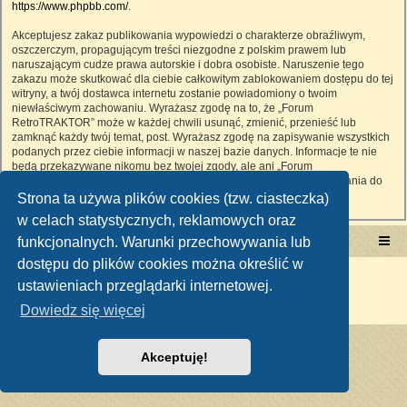
https://www.phpbb.com/
.
Akceptujesz zakaz publikowania wypowiedzi o charakterze obraźliwym,
oszczerczym, propagującym treści niezgodne z polskim prawem lub
naruszającym cudze prawa autorskie i dobra osobiste. Naruszenie tego
zakazu może skutkować dla ciebie całkowitym zablokowaniem dostępu do tej
witryny, a twój dostawca internetu zostanie powiadomiony o twoim
niewłaściwym zachowaniu. Wyrażasz zgodę na to, że „Forum
RetroTRAKTOR” może w każdej chwili usunąć, zmienić, przenieść lub
zamknąć każdy twój temat, post. Wyrażasz zgodę na zapisywanie wszystkich
podanych przez ciebie informacji w naszej bazie danych. Informacje te nie
będą przekazywane nikomu bez twojej zgody, ale ani „Forum
RetroTRAKTOR”, ani phpBB nie ponosi odpowiedzialności za włamania do
witryny, podczas których może dojść do kradzieży danych.
Strona ta używa plików cookies (tzw. ciasteczka)
w celach statystycznych, reklamowych oraz
funkcjonalnych. Warunki przechowywania lub
Portal RetroTRAKTOR.pl
retrotraktor.pl/forum
dostępu do plików cookies można określić w
Technologię dostarcza
phpBB
® Forum Software © phpBB Limited
ustawieniach przeglądarki internetowej.
Polski pakiet językowy dostarcza
phpBB.pl
Zasady ochrony danych osobowych
|
Regulamin
Dowiedz się więcej
Akceptuję!