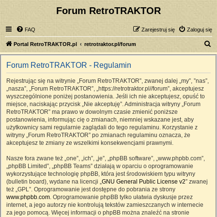
Forum RetroTRAKTOR
FAQ
Zarejestruj się
Zaloguj się
S
Portal RetroTRAKTOR.pl
retrotraktor.pl/forum
z
Forum RetroTRAKTOR - Regulamin
u
k
Rejestrując się na witrynie „Forum RetroTRAKTOR”, zwanej dalej „my”, ”nas”,
„nasza”, „Forum RetroTRAKTOR”, „https://retrotraktor.pl//forum”, akceptujesz
a
wyszczególnione poniżej postanowienia. Jeśli ich nie akceptujesz, opuść to
j
miejsce, naciskając przycisk „Nie akceptuję”. Administracja witryny „Forum
RetroTRAKTOR” ma prawo w dowolnym czasie zmienić poniższe
postanowienia, informując cię o zmianach, niemniej wskazane jest, aby
użytkownicy sami regularnie zaglądali do tego regulaminu. Korzystanie z
witryny „Forum RetroTRAKTOR” po zmianach regulaminu oznacza, że
akceptujesz te zmiany ze wszelkimi konsekwencjami prawnymi.
Nasze fora zwane też „one”, „ich”, „je”, „phpBB software”, „www.phpbb.com”,
„phpBB Limited”, „phpBB Teams” działają w oparciu o oprogramowanie
wykorzystujące technologię phpBB, która jest środowiskiem typu witryny
(bulletin board), wydane na licencji „
GNU General Public License v2
” zwanej
też „GPL”. Oprogramowanie jest dostępne do pobrania ze strony
www.phpbb.com
. Oprogramowanie phpBB tylko ułatwia dyskusje przez
internet, a jego autorzy nie kontrolują tekstów zamieszczanych w internecie
za jego pomocą. Więcej informacji o phpBB można znaleźć na stronie