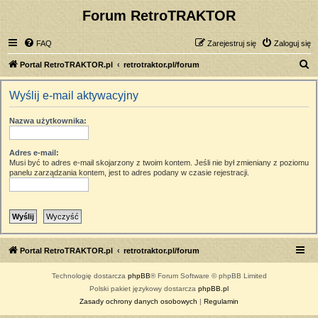
Forum RetroTRAKTOR
FAQ
Zarejestruj się
Zaloguj się
S
Portal RetroTRAKTOR.pl
retrotraktor.pl/forum
z
Wyślij e-mail aktywacyjny
u
k
Nazwa użytkownika:
a
j
Adres e-mail:
Musi być to adres e-mail skojarzony z twoim kontem. Jeśli nie był zmieniany z poziomu
panelu zarządzania kontem, jest to adres podany w czasie rejestracji.
Portal RetroTRAKTOR.pl
retrotraktor.pl/forum
Technologię dostarcza
phpBB
® Forum Software © phpBB Limited
Polski pakiet językowy dostarcza
phpBB.pl
Zasady ochrony danych osobowych
|
Regulamin