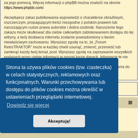
za jego pomocą. Więcej informacji o phpBB można znaleźć na stronie
https://www.phpbb.com/
.
Akceptujesz zakaz publikowania wypowiedzi o charakterze obraźliwym,
oszczerczym, propagującym treści niezgodne z polskim prawem lub
naruszającym cudze prawa autorskie i dobra osobiste. Naruszenie tego
zakazu może skutkować dla ciebie całkowitym zablokowaniem dostępu do tej
witryny, a twój dostawca internetu zostanie powiadomiony o twoim
niewłaściwym zachowaniu. Wyrażasz zgodę na to, że „Forum
RetroTRAKTOR” może w każdej chwili usunąć, zmienić, przenieść lub
zamknąć każdy twój temat, post. Wyrażasz zgodę na zapisywanie wszystkich
podanych przez ciebie informacji w naszej bazie danych. Informacje te nie
będą przekazywane nikomu bez twojej zgody, ale ani „Forum
Strona ta używa plików cookies (tzw. ciasteczka)
RetroTRAKTOR”, ani phpBB nie ponosi odpowiedzialności za włamania do
witryny, podczas których może dojść do kradzieży danych.
w celach statystycznych, reklamowych oraz
funkcjonalnych. Warunki przechowywania lub
dostępu do plików cookies można określić w
ustawieniach przeglądarki internetowej.
Portal RetroTRAKTOR.pl
retrotraktor.pl/forum
Dowiedz się więcej
Technologię dostarcza
phpBB
® Forum Software © phpBB Limited
Polski pakiet językowy dostarcza
phpBB.pl
Akceptuję!
Zasady ochrony danych osobowych
|
Regulamin