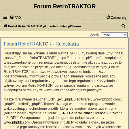
Forum RetroTRAKTOR
FAQ
Zaloguj się
S
Portal RetroTRAKTOR.pl
retrotraktor.pl/forum
z
Język:
u
Forum RetroTRAKTOR - Rejestracja
k
Rejestrując się na witrynie „Forum RetroTRAKTOR”, zwanej dalej „my”, ”nas”,
a
„nasza”, „Forum RetroTRAKTOR”, „https://retrotraktor.pl//forum”, akceptujesz
j
wyszczególnione poniżej postanowienia. Jeśli ich nie akceptujesz, opuść to
miejsce, naciskając przycisk „Nie akceptuję”. Administracja witryny „Forum
RetroTRAKTOR” ma prawo w dowolnym czasie zmienić poniższe
postanowienia, informując cię o zmianach, niemniej wskazane jest, aby
użytkownicy sami regularnie zaglądali do tego regulaminu. Korzystanie z
witryny „Forum RetroTRAKTOR” po zmianach regulaminu oznacza, że
akceptujesz te zmiany ze wszelkimi konsekwencjami prawnymi.
Nasze fora zwane też „one”, „ich”, „je”, „phpBB software”, „www.phpbb.com”,
„phpBB Limited”, „phpBB Teams” działają w oparciu o oprogramowanie
wykorzystujące technologię phpBB, która jest środowiskiem typu witryny
(bulletin board), wydane na licencji „
GNU General Public License v2
” zwanej
też „GPL”. Oprogramowanie jest dostępne do pobrania ze strony
www.phpbb.com
. Oprogramowanie phpBB tylko ułatwia dyskusje przez
internet, a jego autorzy nie kontrolują tekstów zamieszczanych w internecie