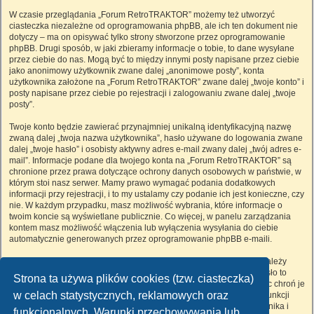
W czasie przeglądania „Forum RetroTRAKTOR” możemy też utworzyć
ciasteczka niezależne od oprogramowania phpBB, ale ich ten dokument nie
dotyczy – ma on opisywać tylko strony stworzone przez oprogramowanie
phpBB. Drugi sposób, w jaki zbieramy informacje o tobie, to dane wysyłane
przez ciebie do nas. Mogą być to między innymi posty napisane przez ciebie
jako anonimowy użytkownik zwane dalej „anonimowe posty”, konta
użytkownika założone na „Forum RetroTRAKTOR” zwane dalej „twoje konto” i
posty napisane przez ciebie po rejestracji i zalogowaniu zwane dalej „twoje
posty”.
Twoje konto będzie zawierać przynajmniej unikalną identyfikacyjną nazwę
zwaną dalej „twoja nazwa użytkownika”, hasło używane do logowania zwane
dalej „twoje hasło” i osobisty aktywny adres e-mail zwany dalej „twój adres e-
mail”. Informacje podane dla twojego konta na „Forum RetroTRAKTOR” są
chronione przez prawa dotyczące ochrony danych osobowych w państwie, w
którym stoi nasz serwer. Mamy prawo wymagać podania dodatkowych
informacji przy rejestracji, i to my ustalamy czy podanie ich jest konieczne, czy
nie. W każdym przypadku, masz możliwość wybrania, które informacje o
twoim koncie są wyświetlane publicznie. Co więcej, w panelu zarządzania
kontem masz możliwość włączenia lub wyłączenia wysyłania do ciebie
automatycznie generowanych przez oprogramowanie phpBB e-maili.
Twoje hasło jest zaszyfrowane, więc jest bezpieczne, niemniej nie należy
używać tego samego hasła na różnych witrynach internetowych. Hasło to
Strona ta używa plików cookies (tzw. ciasteczka)
umożliwia dostęp do twojego konta na „Forum RetroTRAKTOR”, więc chroń je
w celach statystycznych, reklamowych oraz
i w żadnym wypadku nie podawaj
nikomu
. Jeśli je zapomnisz, użyj funkcji
„Nie pamiętam hasła”. Witryna poprosi cię o podanie nazwy użytkownika i
funkcjonalnych. Warunki przechowywania lub