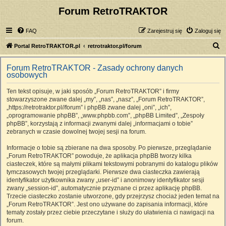
Forum RetroTRAKTOR
FAQ
Zarejestruj się
Zaloguj się
S
Portal RetroTRAKTOR.pl
retrotraktor.pl/forum
z
Forum RetroTRAKTOR - Zasady ochrony danych
u
osobowych
k
Ten tekst opisuje, w jaki sposób „Forum RetroTRAKTOR” i firmy
a
stowarzyszone zwane dalej „my”, „nas”, „nasz”, „Forum RetroTRAKTOR”,
j
„https://retrotraktor.pl//forum” i phpBB zwane dalej „oni”, „ich”,
„oprogramowanie phpBB”, „www.phpbb.com”, „phpBB Limited”, „Zespoły
phpBB”, korzystają z informacji zwanymi dalej „informacjami o tobie”
zebranych w czasie dowolnej twojej sesji na forum.
Informacje o tobie są zbierane na dwa sposoby. Po pierwsze, przeglądanie
„Forum RetroTRAKTOR” powoduje, że aplikacja phpBB tworzy kilka
ciasteczek, które są małymi plikami tekstowymi pobranymi do katalogu plików
tymczasowych twojej przeglądarki. Pierwsze dwa ciasteczka zawierają
identyfikator użytkownika zwany „user-id” i anonimowy identyfikator sesji
zwany „session-id”, automatycznie przyznane ci przez aplikację phpBB.
Trzecie ciasteczko zostanie utworzone, gdy przejrzysz chociaż jeden temat na
„Forum RetroTRAKTOR”. Jest ono używane do zapisania informacji, które
tematy zostały przez ciebie przeczytane i służy do ułatwienia ci nawigacji na
forum.