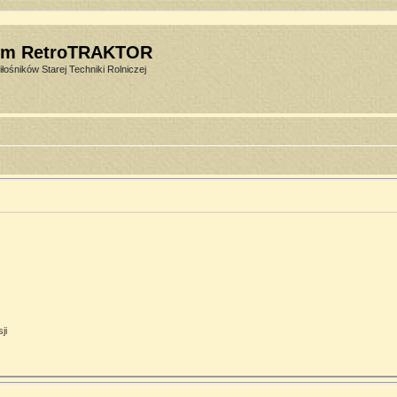
um RetroTRAKTOR
łośników Starej Techniki Rolniczej
ji