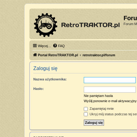
For
Forum Mi
Więcej…
FAQ
Portal RetroTRAKTOR.pl
retrotraktor.pl/forum
Zaloguj się
Nazwa użytkownika:
Hasło:
Nie pamiętam hasła
Wyślij ponownie e-mail aktywacyjny
Zapamiętaj mnie
Ukryj mój status podczas tej ses