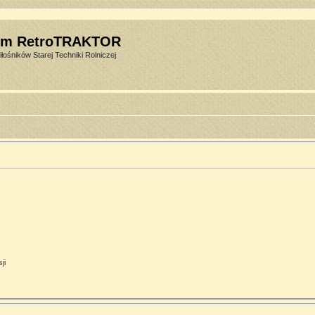
um RetroTRAKTOR
łośników Starej Techniki Rolniczej
ji