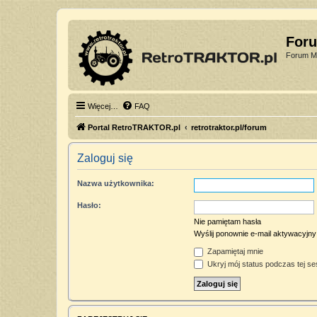
For
Forum Mi
Więcej…
FAQ
Portal RetroTRAKTOR.pl
retrotraktor.pl/forum
Zaloguj się
Nazwa użytkownika:
Hasło:
Nie pamiętam hasła
Wyślij ponownie e-mail aktywacyjny
Zapamiętaj mnie
Ukryj mój status podczas tej ses