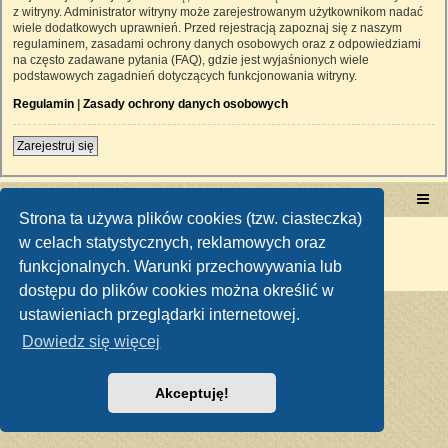
z witryny. Administrator witryny może zarejestrowanym użytkownikom nadać
wiele dodatkowych uprawnień. Przed rejestracją zapoznaj się z naszym
regulaminem, zasadami ochrony danych osobowych oraz z odpowiedziami
na często zadawane pytania (FAQ), gdzie jest wyjaśnionych wiele
podstawowych zagadnień dotyczących funkcjonowania witryny.
Regulamin
|
Zasady ochrony danych osobowych
Zarejestruj się
Portal RetroTRAKTOR.pl
retrotraktor.pl/forum
Strona ta używa plików cookies (tzw. ciasteczka)
Technologię dostarcza
phpBB
® Forum Software © phpBB Limited
w celach statystycznych, reklamowych oraz
Polski pakiet językowy dostarcza
phpBB.pl
funkcjonalnych. Warunki przechowywania lub
Zasady ochrony danych osobowych
|
Regulamin
dostępu do plików cookies można określić w
ustawieniach przeglądarki internetowej.
Dowiedz się więcej
Akceptuję!