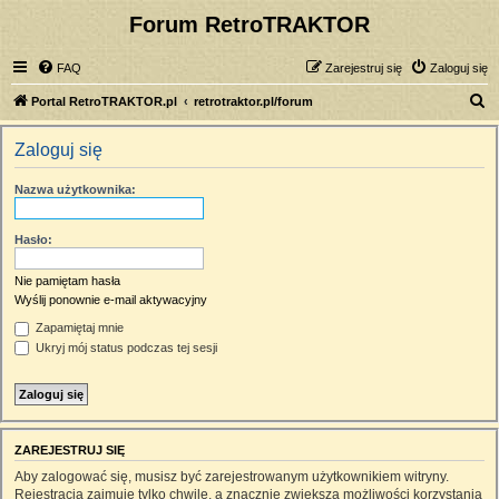
Forum RetroTRAKTOR
FAQ
Zarejestruj się
Zaloguj się
S
Portal RetroTRAKTOR.pl
retrotraktor.pl/forum
z
Zaloguj się
u
k
Nazwa użytkownika:
a
j
Hasło:
Nie pamiętam hasła
Wyślij ponownie e-mail aktywacyjny
Zapamiętaj mnie
Ukryj mój status podczas tej sesji
ZAREJESTRUJ SIĘ
Aby zalogować się, musisz być zarejestrowanym użytkownikiem witryny.
Rejestracja zajmuje tylko chwilę, a znacznie zwiększa możliwości korzystania