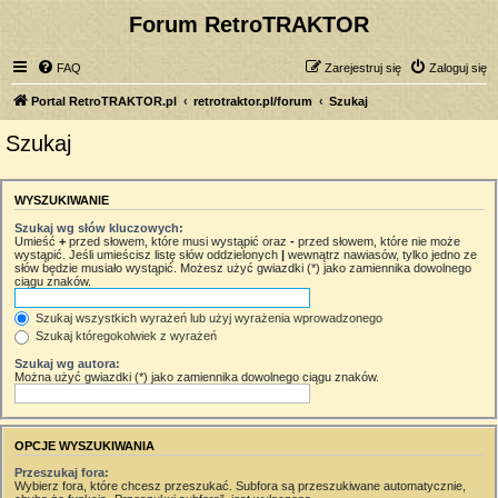
Forum RetroTRAKTOR
FAQ
Zarejestruj się
Zaloguj się
Portal RetroTRAKTOR.pl
retrotraktor.pl/forum
Szukaj
Szukaj
WYSZUKIWANIE
Szukaj wg słów kluczowych:
Umieść
+
przed słowem, które musi wystąpić oraz
-
przed słowem, które nie może
wystąpić. Jeśli umieścisz listę słów oddzielonych
|
wewnątrz nawiasów, tylko jedno ze
słów będzie musiało wystąpić. Możesz użyć gwiazdki (*) jako zamiennika dowolnego
ciągu znaków.
Szukaj wszystkich wyrażeń lub użyj wyrażenia wprowadzonego
Szukaj któregokolwiek z wyrażeń
Szukaj wg autora:
Można użyć gwiazdki (*) jako zamiennika dowolnego ciągu znaków.
OPCJE WYSZUKIWANIA
Przeszukaj fora:
Wybierz fora, które chcesz przeszukać. Subfora są przeszukiwane automatycznie,