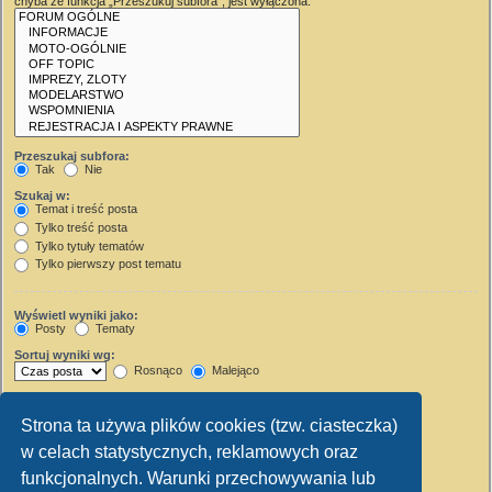
chyba że funkcja „Przeszukuj subfora”, jest wyłączona.
Przeszukaj subfora:
Tak
Nie
Szukaj w:
Temat i treść posta
Tylko treść posta
Tylko tytuły tematów
Tylko pierwszy post tematu
Wyświetl wyniki jako:
Posty
Tematy
Sortuj wyniki wg:
Rosnąco
Malejąco
Wyświetl wyniki z ostatnich:
Strona ta używa plików cookies (tzw. ciasteczka)
Wyświetl pierwsze:
w celach statystycznych, reklamowych oraz
Ustaw 0, aby wyświetlić cały post.
znaków w poście
funkcjonalnych. Warunki przechowywania lub