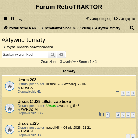
Forum RetroTRAKTOR
FAQ
Zarejestruj się
Zaloguj się
S
Portal RetroTRAKTOR.pl
retrotraktor.pl/forum
Szukaj
Aktywne tematy
z
Aktywne tematy
u
Wyszukiwanie zaawansowane
k
Szukaj
Wyszukiwanie zaawansowane
a
Znaleziono 13 wyników • Strona
1
z
1
j
Tematy
Ursus 202
Ostatni post autor:
ursus152
«
wczoraj, 22:06
w
URSUS
Odpowiedzi:
41
1
2
3
Ursus C-328 1963r. za zboże
Ostatni post autor:
Ursus
«
wczoraj, 6:48
w
WARSZTAT
Odpowiedzi:
136
1
4
5
6
7
…
Ursus c325
Ostatni post autor:
pawelll48
«
06 sie 2026, 21:21
w
URSUS
Odpowiedzi:
33
1
2