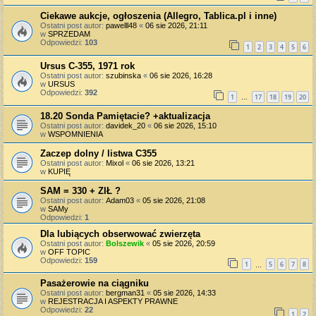
Ciekawe aukcje, ogłoszenia (Allegro, Tablica.pl i inne)
Ostatni post autor:
pawelll48
«
06 sie 2026, 21:11
w
SPRZEDAM
Odpowiedzi:
103
1
2
3
4
5
6
Ursus C-355, 1971 rok
Ostatni post autor:
szubinska
«
06 sie 2026, 16:28
w
URSUS
Odpowiedzi:
392
1
17
18
19
20
…
18.20 Sonda Pamiętacie? +aktualizacja
Ostatni post autor:
davidek_20
«
06 sie 2026, 15:10
w
WSPOMNIENIA
Zaczep dolny / listwa C355
Ostatni post autor:
Mixol
«
06 sie 2026, 13:21
w
KUPIĘ
SAM = 330 + ZIŁ ?
Ostatni post autor:
Adam03
«
05 sie 2026, 21:08
w
SAMy
Odpowiedzi:
1
Dla lubiących obserwować zwierzęta
Ostatni post autor:
Bolszewik
«
05 sie 2026, 20:59
w
OFF TOPIC
Odpowiedzi:
159
1
5
6
7
8
…
Pasażerowie na ciągniku
Ostatni post autor:
bergman31
«
05 sie 2026, 14:33
w
REJESTRACJA I ASPEKTY PRAWNE
Odpowiedzi:
22
1
2