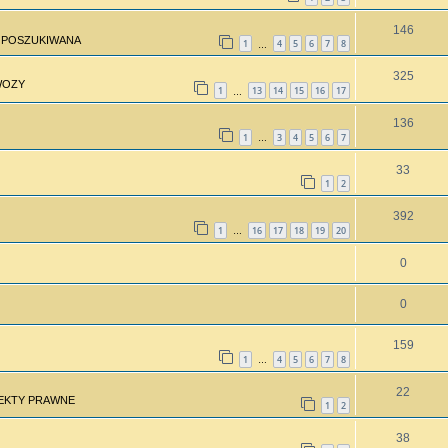
146
 POSZUKIWANA
1
4
5
6
7
8
…
325
WOZY
1
13
14
15
16
17
…
136
1
3
4
5
6
7
…
33
1
2
392
1
16
17
18
19
20
…
0
0
159
1
4
5
6
7
8
…
22
PEKTY PRAWNE
1
2
38