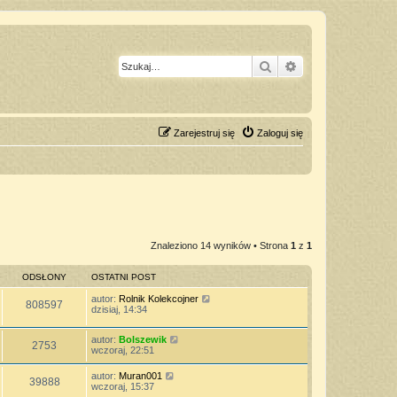
Szukaj
Wyszukiwanie z
Zarejestruj się
Zaloguj się
Znaleziono 14 wyników • Strona
1
z
1
ODSŁONY
OSTATNI POST
autor:
Rolnik Kolekcojner
808597
dzisiaj, 14:34
autor:
Bolszewik
2753
wczoraj, 22:51
autor:
Muran001
39888
wczoraj, 15:37