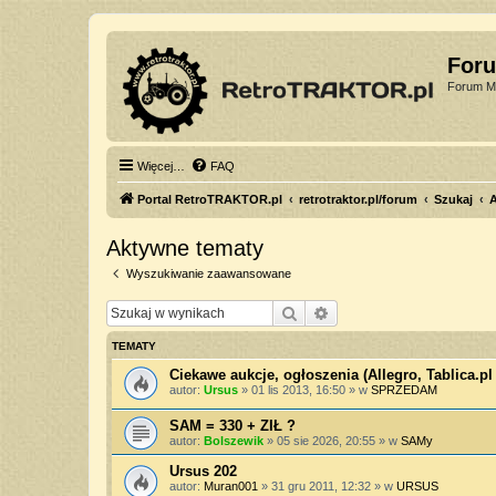
For
Forum Mi
Więcej…
FAQ
Portal RetroTRAKTOR.pl
retrotraktor.pl/forum
Szukaj
Aktywne tematy
Wyszukiwanie zaawansowane
Szukaj
Wyszukiwanie zaawan
TEMATY
Ciekawe aukcje, ogłoszenia (Allegro, Tablica.pl 
autor:
Ursus
»
01 lis 2013, 16:50
» w
SPRZEDAM
SAM = 330 + ZIŁ ?
autor:
Bolszewik
»
05 sie 2026, 20:55
» w
SAMy
Ursus 202
autor:
Muran001
»
31 gru 2011, 12:32
» w
URSUS