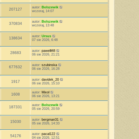
autor:
Bolszewik
207127
wczoraj, 14:07
autor:
Bolszewik
370834
wczoraj, 13:48
autor:
Ursus
138634
07 sie 2026, 6:48
autor:
pawelll48
28683
06 sie 2026, 21:21
autor:
szubinska
677632
06 sie 2026, 16:28
autor:
davidek_20
1917
06 sie 2026, 15:10
autor:
Mixol
1608
06 sie 2026, 13:21
autor:
Bolszewik
187331
05 sie 2026, 20:59
autor:
bergman31
15030
05 sie 2026, 14:33
autor:
pacal122
54176
04 sie 2026, 12:51