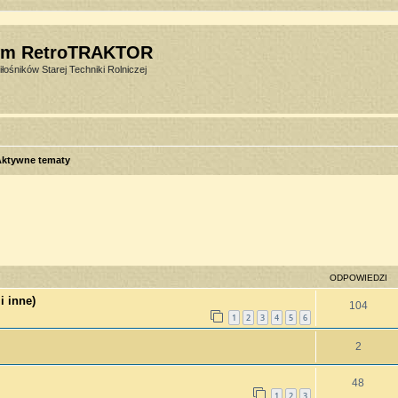
um RetroTRAKTOR
łośników Starej Techniki Rolniczej
Aktywne tematy
sowane
ODPOWIEDZI
i inne)
104
1
2
3
4
5
6
2
48
1
2
3