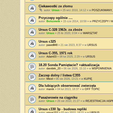
Ciekawostki ze złomu
autor:
Ursus
»
25 wrz 2010, 14:12
» w
POSZUKIWANY,
Przyczepy ogólnie ....
autor:
Bolszewik
»
15 cze 2014, 10:59
» w
PRZYCZEPY I 
Ursus C-328 1963r. za zboże
autor:
Ursus
»
25 lis 2020, 0:04
» w
WARSZTAT
Ursus c325
autor:
pawelll48
»
21 sie 2023, 8:37
» w
URSUS
Ursus C-355, 1971 rok
autor:
Adam03
»
08 lut 2025, 2:29
» w
URSUS
18.20 Sonda Pamiętacie? +aktualizacja
autor:
davidek_20
»
06 sie 2026, 15:10
» w
WSPOMNIENIA
Zaczep dolny / listwa C355
autor:
Mixol
»
06 sie 2026, 13:21
» w
KUPIĘ
Dla lubiących obserwować zwierzęta
autor:
marek
»
04 lut 2013, 18:37
» w
OFF TOPIC
Pasażerowie na ciągniku
autor:
Ursus
»
26 sie 2010, 21:27
» w
REJESTRACJA I AS
Ursus c330 3p - budowa repliki
autor:
ursus152
»
02 gru 2022, 18:21
» w
URSUS