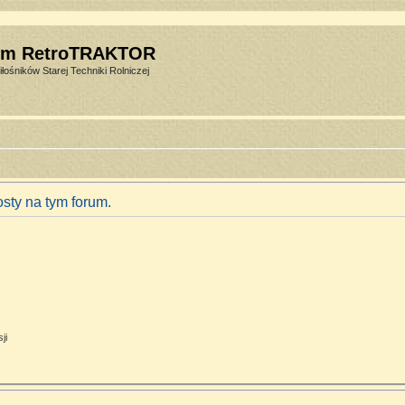
um RetroTRAKTOR
łośników Starej Techniki Rolniczej
sty na tym forum.
ji