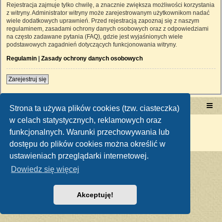
Rejestracja zajmuje tylko chwilę, a znacznie zwiększa możliwości korzystania
z witryny. Administrator witryny może zarejestrowanym użytkownikom nadać
wiele dodatkowych uprawnień. Przed rejestracją zapoznaj się z naszym
regulaminem, zasadami ochrony danych osobowych oraz z odpowiedziami
na często zadawane pytania (FAQ), gdzie jest wyjaśnionych wiele
podstawowych zagadnień dotyczących funkcjonowania witryny.
Regulamin
|
Zasady ochrony danych osobowych
Zarejestruj się
Portal RetroTRAKTOR.pl
retrotraktor.pl/forum
Strona ta używa plików cookies (tzw. ciasteczka)
w celach statystycznych, reklamowych oraz
Technologię dostarcza
phpBB
® Forum Software © phpBB Limited
funkcjonalnych. Warunki przechowywania lub
Polski pakiet językowy dostarcza
phpBB.pl
Zasady ochrony danych osobowych
|
Regulamin
dostępu do plików cookies można określić w
ustawieniach przeglądarki internetowej.
Dowiedz się więcej
Akceptuję!