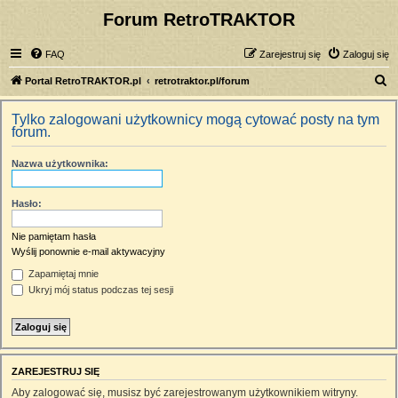
Forum RetroTRAKTOR
FAQ
Zarejestruj się
Zaloguj się
S
Portal RetroTRAKTOR.pl
retrotraktor.pl/forum
z
Tylko zalogowani użytkownicy mogą cytować posty na tym
u
forum.
k
Nazwa użytkownika:
a
j
Hasło:
Nie pamiętam hasła
Wyślij ponownie e-mail aktywacyjny
Zapamiętaj mnie
Ukryj mój status podczas tej sesji
ZAREJESTRUJ SIĘ
Aby zalogować się, musisz być zarejestrowanym użytkownikiem witryny.