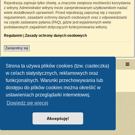
Rejestracja zajmuje tylko chwilę, a znacznie zwiększa możliwości korzystania
z witryny. Administrator witryny może zarejestrowanym użytkownikom nadać
wiele dodatkowych uprawnień. Przed rejestracją zapoznaj się z naszym
regulaminem, zasadami ochrony danych osobowych oraz z odpowiedziami
na często zadawane pytania (FAQ), gdzie jest wyjaśnionych wiele
podstawowych zagadnień dotyczących funkcjonowania witryny.
Regulamin
|
Zasady ochrony danych osobowych
Zarejestruj się
Portal RetroTRAKTOR.pl
retrotraktor.pl/forum
Strona ta używa plików cookies (tzw. ciasteczka)
w celach statystycznych, reklamowych oraz
Technologię dostarcza
phpBB
® Forum Software © phpBB Limited
funkcjonalnych. Warunki przechowywania lub
Polski pakiet językowy dostarcza
phpBB.pl
Zasady ochrony danych osobowych
|
Regulamin
dostępu do plików cookies można określić w
ustawieniach przeglądarki internetowej.
Dowiedz się więcej
Akceptuję!