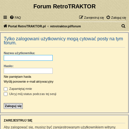
Forum RetroTRAKTOR
FAQ
Zarejestruj się
Zaloguj się
S
Portal RetroTRAKTOR.pl
retrotraktor.pl/forum
z
Tylko zalogowani użytkownicy mogą cytować posty na tym
u
forum.
k
Nazwa użytkownika:
a
j
Hasło:
Nie pamiętam hasła
Wyślij ponownie e-mail aktywacyjny
Zapamiętaj mnie
Ukryj mój status podczas tej sesji
ZAREJESTRUJ SIĘ
Aby zalogować się, musisz być zarejestrowanym użytkownikiem witryny.