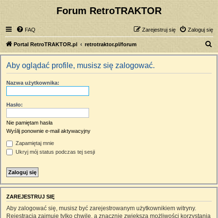
Forum RetroTRAKTOR
FAQ
Zarejestruj się
Zaloguj się
S
Portal RetroTRAKTOR.pl
retrotraktor.pl/forum
z
Aby oglądać profile, musisz się zalogować.
u
k
Nazwa użytkownika:
a
j
Hasło:
Nie pamiętam hasła
Wyślij ponownie e-mail aktywacyjny
Zapamiętaj mnie
Ukryj mój status podczas tej sesji
ZAREJESTRUJ SIĘ
Aby zalogować się, musisz być zarejestrowanym użytkownikiem witryny.
Rejestracja zajmuje tylko chwilę, a znacznie zwiększa możliwości korzystania