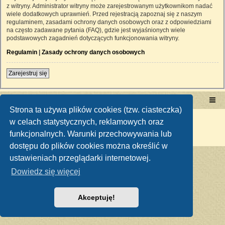
z witryny. Administrator witryny może zarejestrowanym użytkownikom nadać
wiele dodatkowych uprawnień. Przed rejestracją zapoznaj się z naszym
regulaminem, zasadami ochrony danych osobowych oraz z odpowiedziami
na często zadawane pytania (FAQ), gdzie jest wyjaśnionych wiele
podstawowych zagadnień dotyczących funkcjonowania witryny.
Regulamin
|
Zasady ochrony danych osobowych
Zarejestruj się
Portal RetroTRAKTOR.pl
retrotraktor.pl/forum
Strona ta używa plików cookies (tzw. ciasteczka)
Technologię dostarcza
phpBB
® Forum Software © phpBB Limited
w celach statystycznych, reklamowych oraz
Polski pakiet językowy dostarcza
phpBB.pl
funkcjonalnych. Warunki przechowywania lub
Zasady ochrony danych osobowych
|
Regulamin
dostępu do plików cookies można określić w
ustawieniach przeglądarki internetowej.
Dowiedz się więcej
Akceptuję!