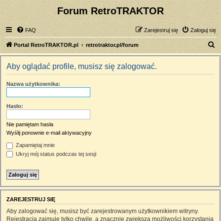
Forum RetroTRAKTOR
FAQ
Zarejestruj się
Zaloguj się
S
Portal RetroTRAKTOR.pl
retrotraktor.pl/forum
z
Aby oglądać profile, musisz się zalogować.
u
k
Nazwa użytkownika:
a
j
Hasło:
Nie pamiętam hasła
Wyślij ponownie e-mail aktywacyjny
Zapamiętaj mnie
Ukryj mój status podczas tej sesji
ZAREJESTRUJ SIĘ
Aby zalogować się, musisz być zarejestrowanym użytkownikiem witryny.
Rejestracja zajmuje tylko chwilę, a znacznie zwiększa możliwości korzystania