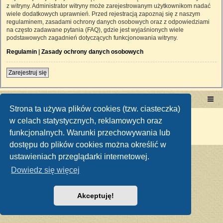
z witryny. Administrator witryny może zarejestrowanym użytkownikom nadać
wiele dodatkowych uprawnień. Przed rejestracją zapoznaj się z naszym
regulaminem, zasadami ochrony danych osobowych oraz z odpowiedziami
na często zadawane pytania (FAQ), gdzie jest wyjaśnionych wiele
podstawowych zagadnień dotyczących funkcjonowania witryny.
Regulamin
|
Zasady ochrony danych osobowych
Zarejestruj się
Portal RetroTRAKTOR.pl
retrotraktor.pl/forum
Strona ta używa plików cookies (tzw. ciasteczka)
Technologię dostarcza
phpBB
® Forum Software © phpBB Limited
w celach statystycznych, reklamowych oraz
Polski pakiet językowy dostarcza
phpBB.pl
funkcjonalnych. Warunki przechowywania lub
Zasady ochrony danych osobowych
|
Regulamin
dostępu do plików cookies można określić w
ustawieniach przeglądarki internetowej.
Dowiedz się więcej
Akceptuję!