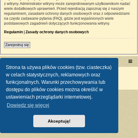
z witryny. Administrator witryny może zarejestrowanym użytkownikom nadać
wiele dodatkowych uprawnień. Przed rejestracją zapoznaj się z naszym
regulaminem, zasadami ochrony danych osobowych oraz z odpowiedziami
na często zadawane pytania (FAQ), gdzie jest wyjaśnionych wiele
podstawowych zagadnień dotyczących funkcjonowania witryny.
Regulamin
|
Zasady ochrony danych osobowych
Zarejestruj się
Portal RetroTRAKTOR.pl
retrotraktor.pl/forum
Strona ta używa plików cookies (tzw. ciasteczka)
Technologię dostarcza
phpBB
® Forum Software © phpBB Limited
w celach statystycznych, reklamowych oraz
Polski pakiet językowy dostarcza
phpBB.pl
funkcjonalnych. Warunki przechowywania lub
Zasady ochrony danych osobowych
|
Regulamin
dostępu do plików cookies można określić w
ustawieniach przeglądarki internetowej.
Dowiedz się więcej
Akceptuję!