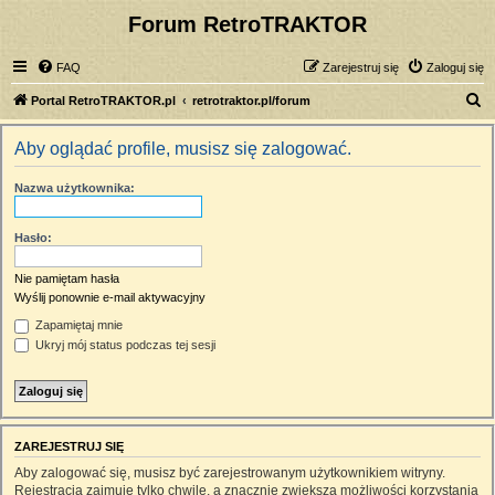
Forum RetroTRAKTOR
FAQ
Zarejestruj się
Zaloguj się
S
Portal RetroTRAKTOR.pl
retrotraktor.pl/forum
z
Aby oglądać profile, musisz się zalogować.
u
k
Nazwa użytkownika:
a
j
Hasło:
Nie pamiętam hasła
Wyślij ponownie e-mail aktywacyjny
Zapamiętaj mnie
Ukryj mój status podczas tej sesji
ZAREJESTRUJ SIĘ
Aby zalogować się, musisz być zarejestrowanym użytkownikiem witryny.
Rejestracja zajmuje tylko chwilę, a znacznie zwiększa możliwości korzystania