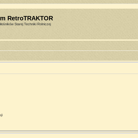
um RetroTRAKTOR
łośników Starej Techniki Rolniczej
ji