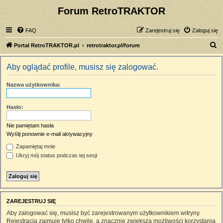
Forum RetroTRAKTOR
FAQ
Zarejestruj się
Zaloguj się
S
Portal RetroTRAKTOR.pl
retrotraktor.pl/forum
z
Aby oglądać profile, musisz się zalogować.
u
k
Nazwa użytkownika:
a
j
Hasło:
Nie pamiętam hasła
Wyślij ponownie e-mail aktywacyjny
Zapamiętaj mnie
Ukryj mój status podczas tej sesji
ZAREJESTRUJ SIĘ
Aby zalogować się, musisz być zarejestrowanym użytkownikiem witryny.
Rejestracja zajmuje tylko chwilę, a znacznie zwiększa możliwości korzystania