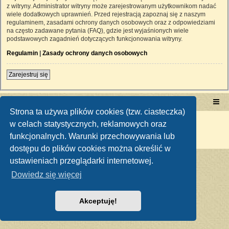
z witryny. Administrator witryny może zarejestrowanym użytkownikom nadać
wiele dodatkowych uprawnień. Przed rejestracją zapoznaj się z naszym
regulaminem, zasadami ochrony danych osobowych oraz z odpowiedziami
na często zadawane pytania (FAQ), gdzie jest wyjaśnionych wiele
podstawowych zagadnień dotyczących funkcjonowania witryny.
Regulamin
|
Zasady ochrony danych osobowych
Zarejestruj się
Portal RetroTRAKTOR.pl
retrotraktor.pl/forum
Strona ta używa plików cookies (tzw. ciasteczka)
Technologię dostarcza
phpBB
® Forum Software © phpBB Limited
w celach statystycznych, reklamowych oraz
Polski pakiet językowy dostarcza
phpBB.pl
funkcjonalnych. Warunki przechowywania lub
Zasady ochrony danych osobowych
|
Regulamin
dostępu do plików cookies można określić w
ustawieniach przeglądarki internetowej.
Dowiedz się więcej
Akceptuję!