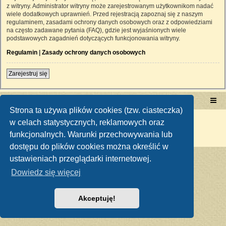
z witryny. Administrator witryny może zarejestrowanym użytkownikom nadać
wiele dodatkowych uprawnień. Przed rejestracją zapoznaj się z naszym
regulaminem, zasadami ochrony danych osobowych oraz z odpowiedziami
na często zadawane pytania (FAQ), gdzie jest wyjaśnionych wiele
podstawowych zagadnień dotyczących funkcjonowania witryny.
Regulamin
|
Zasady ochrony danych osobowych
Zarejestruj się
Portal RetroTRAKTOR.pl
retrotraktor.pl/forum
Strona ta używa plików cookies (tzw. ciasteczka)
Technologię dostarcza
phpBB
® Forum Software © phpBB Limited
w celach statystycznych, reklamowych oraz
Polski pakiet językowy dostarcza
phpBB.pl
funkcjonalnych. Warunki przechowywania lub
Zasady ochrony danych osobowych
|
Regulamin
dostępu do plików cookies można określić w
ustawieniach przeglądarki internetowej.
Dowiedz się więcej
Akceptuję!