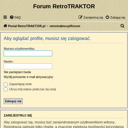
Forum RetroTRAKTOR
FAQ
Zarejestruj się
Zaloguj się
S
Portal RetroTRAKTOR.pl
retrotraktor.pl/forum
z
Aby oglądać profile, musisz się zalogować.
u
k
Nazwa użytkownika:
a
j
Hasło:
Nie pamiętam hasła
Wyślij ponownie e-mail aktywacyjny
Zapamiętaj mnie
Ukryj mój status podczas tej sesji
ZAREJESTRUJ SIĘ
Aby zalogować się, musisz być zarejestrowanym użytkownikiem witryny.
Rejestracja zajmuje tylko chwilę, a znacznie zwiększa możliwości korzystania