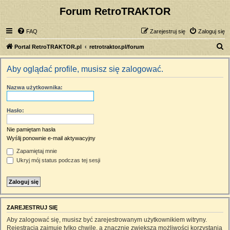
Forum RetroTRAKTOR
FAQ
Zarejestruj się
Zaloguj się
S
Portal RetroTRAKTOR.pl
retrotraktor.pl/forum
z
Aby oglądać profile, musisz się zalogować.
u
k
Nazwa użytkownika:
a
j
Hasło:
Nie pamiętam hasła
Wyślij ponownie e-mail aktywacyjny
Zapamiętaj mnie
Ukryj mój status podczas tej sesji
ZAREJESTRUJ SIĘ
Aby zalogować się, musisz być zarejestrowanym użytkownikiem witryny.
Rejestracja zajmuje tylko chwilę, a znacznie zwiększa możliwości korzystania