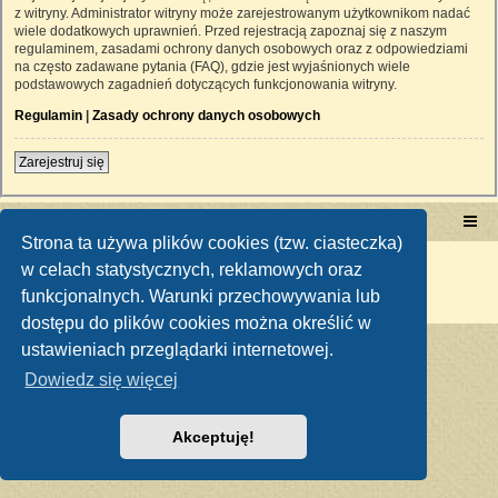
z witryny. Administrator witryny może zarejestrowanym użytkownikom nadać
wiele dodatkowych uprawnień. Przed rejestracją zapoznaj się z naszym
regulaminem, zasadami ochrony danych osobowych oraz z odpowiedziami
na często zadawane pytania (FAQ), gdzie jest wyjaśnionych wiele
podstawowych zagadnień dotyczących funkcjonowania witryny.
Regulamin
|
Zasady ochrony danych osobowych
Zarejestruj się
Portal RetroTRAKTOR.pl
retrotraktor.pl/forum
Strona ta używa plików cookies (tzw. ciasteczka)
Technologię dostarcza
phpBB
® Forum Software © phpBB Limited
w celach statystycznych, reklamowych oraz
Polski pakiet językowy dostarcza
phpBB.pl
funkcjonalnych. Warunki przechowywania lub
Zasady ochrony danych osobowych
|
Regulamin
dostępu do plików cookies można określić w
ustawieniach przeglądarki internetowej.
Dowiedz się więcej
Akceptuję!