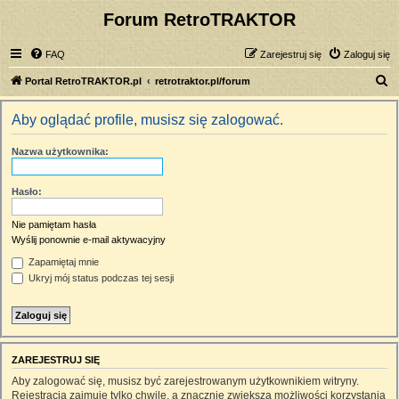
Forum RetroTRAKTOR
FAQ
Zarejestruj się
Zaloguj się
S
Portal RetroTRAKTOR.pl
retrotraktor.pl/forum
z
Aby oglądać profile, musisz się zalogować.
u
k
Nazwa użytkownika:
a
j
Hasło:
Nie pamiętam hasła
Wyślij ponownie e-mail aktywacyjny
Zapamiętaj mnie
Ukryj mój status podczas tej sesji
ZAREJESTRUJ SIĘ
Aby zalogować się, musisz być zarejestrowanym użytkownikiem witryny.
Rejestracja zajmuje tylko chwilę, a znacznie zwiększa możliwości korzystania