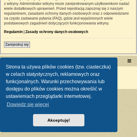
z witryny. Administrator witryny może zarejestrowanym użytkownikom nadać
wiele dodatkowych uprawnień. Przed rejestracją zapoznaj się z naszym
regulaminem, zasadami ochrony danych osobowych oraz z odpowiedziami
na często zadawane pytania (FAQ), gdzie jest wyjaśnionych wiele
podstawowych zagadnień dotyczących funkcjonowania witryny.
Regulamin
|
Zasady ochrony danych osobowych
Zarejestruj się
Portal RetroTRAKTOR.pl
retrotraktor.pl/forum
Strona ta używa plików cookies (tzw. ciasteczka)
Technologię dostarcza
phpBB
® Forum Software © phpBB Limited
w celach statystycznych, reklamowych oraz
Polski pakiet językowy dostarcza
phpBB.pl
funkcjonalnych. Warunki przechowywania lub
Zasady ochrony danych osobowych
|
Regulamin
dostępu do plików cookies można określić w
ustawieniach przeglądarki internetowej.
Dowiedz się więcej
Akceptuję!