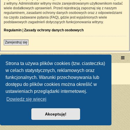
z witryny. Administrator witryny może zarejestrowanym użytkownikom nadać
wiele dodatkowych uprawnień. Przed rejestracją zapoznaj się z naszym
regulaminem, zasadami ochrony danych osobowych oraz z odpowiedziami
na często zadawane pytania (FAQ), gdzie jest wyjaśnionych wiele
podstawowych zagadnień dotyczących funkcjonowania witryny.
Regulamin
|
Zasady ochrony danych osobowych
Zarejestruj się
Portal RetroTRAKTOR.pl
retrotraktor.pl/forum
Strona ta używa plików cookies (tzw. ciasteczka)
Technologię dostarcza
phpBB
® Forum Software © phpBB Limited
w celach statystycznych, reklamowych oraz
Polski pakiet językowy dostarcza
phpBB.pl
funkcjonalnych. Warunki przechowywania lub
Zasady ochrony danych osobowych
|
Regulamin
dostępu do plików cookies można określić w
ustawieniach przeglądarki internetowej.
Dowiedz się więcej
Akceptuję!