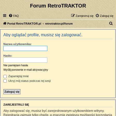
Forum RetroTRAKTOR
FAQ
Zarejestruj się
Zaloguj się
S
Portal RetroTRAKTOR.pl
retrotraktor.pl/forum
z
Aby oglądać profile, musisz się zalogować.
u
k
Nazwa użytkownika:
a
j
Hasło:
Nie pamiętam hasła
Wyślij ponownie e-mail aktywacyjny
Zapamiętaj mnie
Ukryj mój status podczas tej sesji
ZAREJESTRUJ SIĘ
Aby zalogować się, musisz być zarejestrowanym użytkownikiem witryny.
Rejestracja zajmuje tylko chwilę, a znacznie zwiększa możliwości korzystania